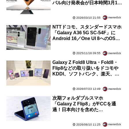
バル向け発表会が日本時間3月17
日20時から開催！日本での発売に
も期待
memn0ck
2026/03/10 21:55
NTTドコモ、スタンダードスマホ
「Galaxy A36 5G SC-54F」に
Android 16／One UI 8へのOSバ
ージョンアップを提供開始
memn0ck
2025/11/18 09:55
Galaxy Z Fold8 Ultra・Fold8・
Flip8などの取り扱いをドコモや
KDDI、ソフトバンク、楽天、量
販店などが発表！価格などをまと
めて紹介
memn0ck
2026/07/23 12:49
次期フォルダブルスマホ
「Galaxy Z Flip8」がFCCを通
過！日本向けを含めた
Snapdragon版は3GPP NTN準拠
の衛星通信に対応へ
memn0ck
2026/06/10 11:25