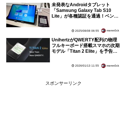
未発表なAndroidタブレット
「Samsung Galaxy Tab S10
Lite」が各種認証を通過！ベンチ
マーク結果も掲載でSoCは
「Exynos 1380」に
memn0ck
2025/08/08 06:55
UnihertzがQWERTY配列の物理
フルキーボード搭載スマホの次期
モデル「Titan 2 Elite」を予告！
外観公開で正方形画面のスリムボ
ディーに
memn0ck
2026/01/13 11:55
スポンサーリンク