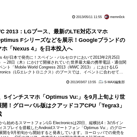
発...
2013/05/11 11:55
memn0ck
C 2013：LGブース、最新のLTE対応スマホ
ptimus Fシリーズなどを展示！Googleブランドの
マホ「Nexus 4」を日本投入へ
xus 4が日本で発売に！スペイン・バルセロナにおいて2013年2月25日
）～28日（木）にかけて開催されていた世界最大級の携帯電話・通信関
ント「Mobile World Congress 2013（MWC 2013）」におけるLG
ectronics（LGエレクトロニクス）のブースでは、イベントに合わせて発
れた最新スマートフォンのLTE対応モデル「Optimus F5」や「Optimus
、普及モデル「Optimus L7II」や「Optimus...
2013/03/07 13:55
S-MAX編集部
、5インチスマホ「Optimus Vu:」を9月上旬より世
展開！グローバル版はクアッドコアCPU「Tegra3」
載
から始めるスマートフォンLG Electronicsは20日、縦横比4：3の5イン
ィスプレイを搭載したAndroidスマートフォン「Optimus Vu:」のグロー
展開を9月初旬から開始すると発表しています。ヨーロッパでの発売を