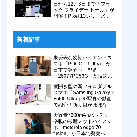
日から12月3日まで「ブラ
ック フライデー セール」が
開催！Pixel 10シリーズや
Pixel 9a・9 Proなどがお得
に
新着記事
未発表な次期ハイエンドス
マホ「POCO F9 Ultra」が
日本で発売へ！型番
「26077PC53G」が技適通
過。大容量10000mAhバッ
横開き型の新フォルダブル
テリー搭載に
スマホ「Samsung Galaxy Z
Fold8 Ultra」を写真や動画
で紹介！折り目がほぼない
8インチ大画面【レポー
大容量7000mAhバッテリー
ト】
搭載の最新ミッドハイスマ
ホ「motorola edge 70
fusion」が日本で発売へ！