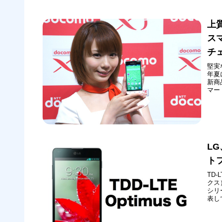
へ
上
スマ
チ
堅実
年夏
新商
マート
旬の
外観
LG
ト
TD-
クス
シリ
表し
リア
今年