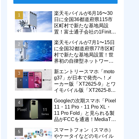
楽天モバイルが6月16〜30
日に全国36都道府県115市
区町村で新たな基地局設
置！富士通子会社の1Finity
製無線装置を導入開始。5G
楽天モバイルが7月1〜15日
エリアが拡大
に全国32都道府県77市区町
村で新たな基地局設置！世
界初の自律型ネットワーク
レベル4による省電力化で
新エントリースマホ「moto
通信品質も改善
g37」が日本で発売へ！メ
ーカー版「XT2625-9」とワ
イモバイル版「XT2625-8」
が技適を通過
Googleの次期スマホ「Pixel
11・11 Pro・11 Pro XL・
11 Pro Fold」と見られる製
品がFCCを通過！MediaTek
製モデム搭載に
スマートフォン（スマホ）
やケータイなどのモバイル