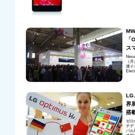
通じて
MW
「O
ス
Ne
（月
連イベ
El
表さ
F7」
LG
界
搭
ゼロ
チデ
バル