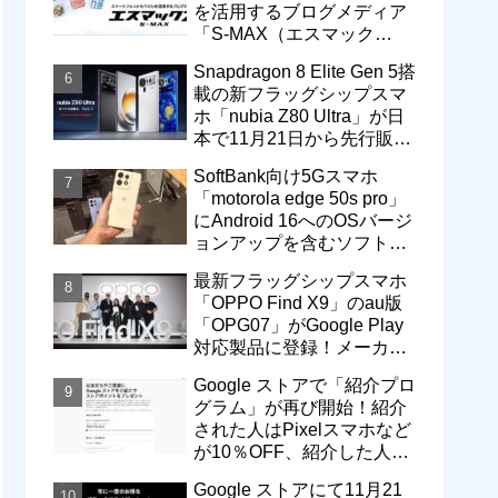
を活用するブログメディア
「S-MAX（エスマック
ス）」について
Snapdragon 8 Elite Gen 5搭
載の新フラッグシップスマ
ホ「nubia Z80 Ultra」が日
本で11月21日から先行販
売！価格は13万3800円から
SoftBank向け5Gスマホ
「motorola edge 50s pro」
にAndroid 16へのOSバージ
ョンアップを含むソフトウ
ェア更新が提供開始
最新フラッグシップスマホ
「OPPO Find X9」のau版
「OPG07」がGoogle Play
対応製品に登録！メーカー
版「CPH2797」とともに発
Google ストアで「紹介プロ
売へ
グラム」が再び開始！紹介
された人はPixelスマホなど
が10％OFF、紹介した人は
最大5万円分ストアポイン
Google ストアにて11月21
ト付与