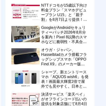
型番「XT2605-6」が技適通
NTTドコモが15歳以下向け
過
料金プラン「スマホデビュ
ープラン U15」と「親子
割」を8月7日より提供！親
のドコモ MAXやahamoも月
GoogleがAndroidセキュリ
550円割引に
ティーパッチ2026年8月分
を案内！Pixel 8以降のスマ
ホなどに脆弱性・不具合の
修正を含むソフトウェア更
オウガ・ジャパン、
新が提供開始
Hasselbladカメラ搭載フラ
ッグシップスマホ「OPPO
Find X9」のメーカー版
「CPH2797」を1万円値上
シャープ、新エントリース
げ！15万9800円に
マホ「AQUOS wish6」を発
表！画面最大輝度2倍で屋
外でも見やすく。日本と台
湾で9月中旬以降に順次発
決済サービス「楽天ペイ」
売
がオフラインコード払いの
提供を対象店舗にて8月4日