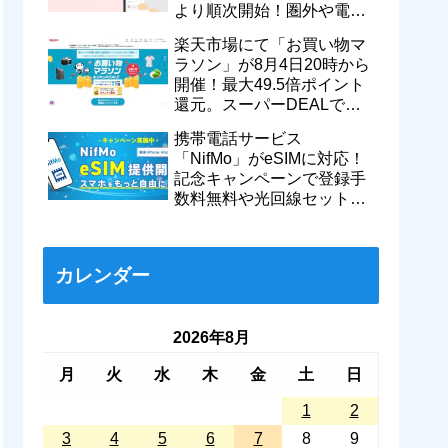
より順次開始！圏外や電波
が弱い時でも支払いが可能
楽天市場にて「お買い物マ
に
ラソン」が8月4日20時から
開催！最大49.5倍ポイント
還元。スーパーDEALで
motorola razr 50が50％還元
携帯電話サービス
など
「NifMo」がeSIMに対応！
記念キャンペーンで登録手
数料無料や光回線セットで
親子それぞれ最大11カ月
770円割引に
カレンダー
2026年8月
月
火
水
木
金
土
日
1
2
3
4
5
6
7
8
9