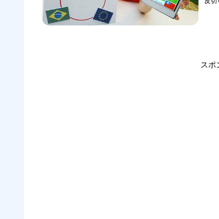
皮切
スポ