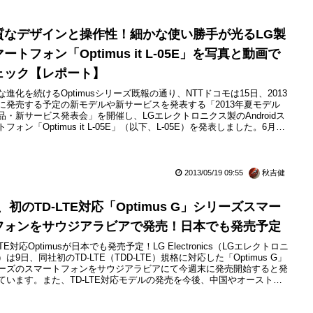
質なデザインと操作性！細かな使い勝手が光るLG製
ートフォン「Optimus it L-05E」を写真と動画で
ェック【レポート】
な進化を続けるOptimusシリーズ既報の通り、NTTドコモは15日、2013
に発売する予定の新モデルや新サービスを発表する「2013年夏モデル
品・新サービス発表会」を開催し、LGエレクトロニクス製のAndroidス
フォン「Optimus it L-05E」（以下、L-05E）を発表しました。6月下
発売予定です。発表会場では実機に触れる機会がありましたので、その
や機能を写真と動画にて解説したいと思います。
2013/05/19 09:55
秋吉健
、初のTD-LTE対応「Optimus G」シリーズスマー
フォンをサウジアラビアで発売！日本でも発売予定
LTE対応Optimusが日本でも発売予定！LG Electronics（LGエレクトロニ
）は9日、同社初のTD-LTE（TDD-LTE）規格に対応した「Optimus G」
ーズのスマートフォンをサウジアラビアにて今週末に発売開始すると発
ています。また、TD-LTE対応モデルの発売を今後、中国やオーストラ
、インド、北米、日本などで拡大する予定であるとしています。特に、
上半期に世界最大の携帯電話事業者であるChine Mobile（中国移動）を