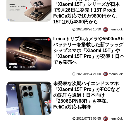
「Xiaomi 15T」シリーズが日本
で9月26日に発売！15T Proは
FeliCa対応で10万9800円から、
15Tは6万4800円から
2025/09/26 10:30
memn0ck
Leicaトリプルカメラや5500mAh
バッテリーを搭載した新フラッグ
シップスマホ「Xiaomi 15T」や
「Xiaomi 15T Pro」が発表！日本
でも発売へ
2025/09/24 21:00
memn0ck
未発表な次期ハイエンドスマホ
「Xiaomi 15T Pro」がFCCなど
の認証を通過！日本向け
「2506BPN68R」も存在。
FeliCa対応も期待
2025/07/13 06:55
memn0ck