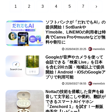
次
1
2
3
4
5
7
へ
ソフトバンクが「だれでもAI」の
提供開始！SotBankや
Y!mobile、LINEMOの利用者は特
典でCanva Proやmuuteなどが無
料や割引に
2026/04/20 20:25
memn0ck
Googleが音声やカメラを使って
会話できる「検索 Live」を日本
を含む200カ国・地域以上で提供
開始！Android・iOSのGoogleア
プリで利用可能
2026/03/27 06:55
memn0ck
Nottaの技術を搭載した音声を録
音して文字起こしや要約、翻訳が
できるスマートAIイヤホン
「Zenchord 1」を試す！一般販
売予定【レビュー】