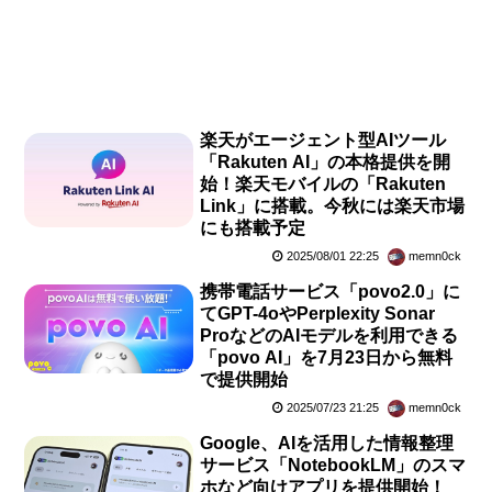
楽天がエージェント型AIツール
「Rakuten AI」の本格提供を開
始！楽天モバイルの「Rakuten
Link」に搭載。今秋には楽天市場
にも搭載予定
2025/08/01 22:25
memn0ck
携帯電話サービス「povo2.0」に
てGPT-4oやPerplexity Sonar
ProなどのAIモデルを利用できる
「povo AI」を7月23日から無料
で提供開始
2025/07/23 21:25
memn0ck
Google、AIを活用した情報整理
サービス「NotebookLM」のスマ
ホなど向けアプリを提供開始！