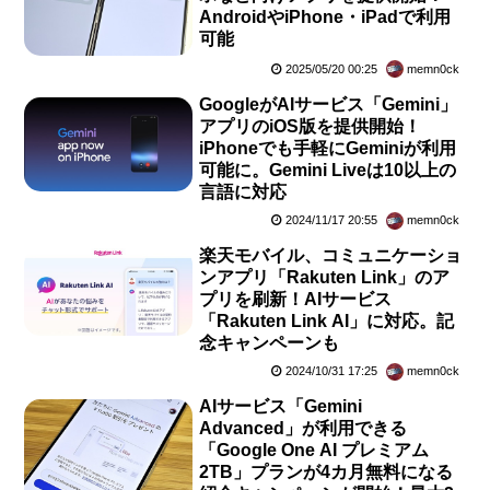
AndroidやiPhone・iPadで利用
可能
2025/05/20 00:25
memn0ck
GoogleがAIサービス「Gemini」
アプリのiOS版を提供開始！
iPhoneでも手軽にGeminiが利用
可能に。Gemini Liveは10以上の
言語に対応
2024/11/17 20:55
memn0ck
楽天モバイル、コミュニケーショ
ンアプリ「Rakuten Link」のア
プリを刷新！AIサービス
「Rakuten Link AI」に対応。記
念キャンペーンも
2024/10/31 17:25
memn0ck
AIサービス「Gemini
Advanced」が利用できる
「Google One AI プレミアム
2TB」プランが4カ月無料になる