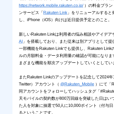
https://network.mobile.rakuten.co.jp/
）の料金プラン
ンサービス「
Rakuten Link
」をリニューアルすると発
し、iPhone（iOS）向けは近日提供予定とのこと。
新しいRakuten Linkは利用者の悩み相談やアイ
AI
」を搭載しており、また従来は別アプリとして提
一部機能をRakuten Linkでも提供し、Rakute
ルの月額料金・データ利用量の確認が可能になりま
まざまな機能を順次アップデートしていくとしてい
またRakuten Linkのアップデートを記念して20
Twitter）アカウント（
@Rakuten_Mobile
）にて「Ra
同アカウントをフォローしてハッシュタグ「#RakutenLi
天モバイルの契約数が800万回線を突破した日は
た人を対象に抽選で50人に10,000ポイント（付
るということです。