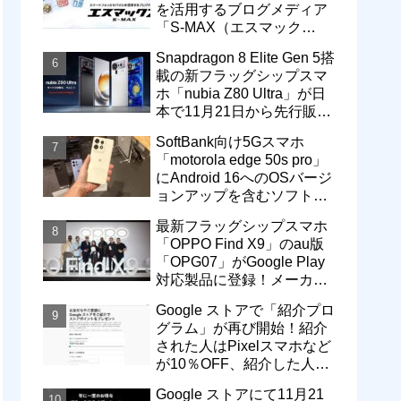
を活用するブログメディア
「S-MAX（エスマック
ス）」について
Snapdragon 8 Elite Gen 5搭
載の新フラッグシップスマ
ホ「nubia Z80 Ultra」が日
本で11月21日から先行販
売！価格は13万3800円から
SoftBank向け5Gスマホ
「motorola edge 50s pro」
にAndroid 16へのOSバージ
ョンアップを含むソフトウ
ェア更新が提供開始
最新フラッグシップスマホ
「OPPO Find X9」のau版
「OPG07」がGoogle Play
対応製品に登録！メーカー
版「CPH2797」とともに発
Google ストアで「紹介プロ
売へ
グラム」が再び開始！紹介
された人はPixelスマホなど
が10％OFF、紹介した人は
最大5万円分ストアポイン
Google ストアにて11月21
ト付与