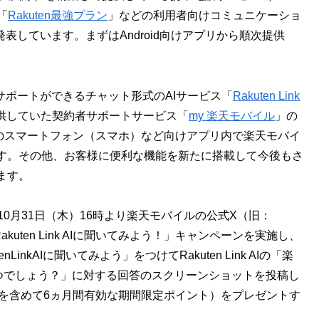
「
Rakuten最強プラン
」などの利用者向けコミュニケーショ
表しています。まずはAndroid向けアプリから順次提供
デアサポートができるチャット形式のAIサービス「
Rakuten Link
供していた契約者サポートサービス「
my 楽天モバイル
」の
n Linkのスマートフォン（スマホ）など向けアプリ内で楽天モバイ
す。その他、お客様に便利な機能を新たに搭載して今後もさ
ます。
24年10月31日（木）16時より楽天モバイルの公式X（旧：
kuten Link AIに聞いてみよう！」キャンペーンを実施し、
nkAIに聞いてみよう」をつけてRakuten Link AIの「楽
いつでしょう？」に対する回答のスクリーンショットを投稿し
与日を含めて6ヵ月間有効な期間限定ポイント）をプレゼントす