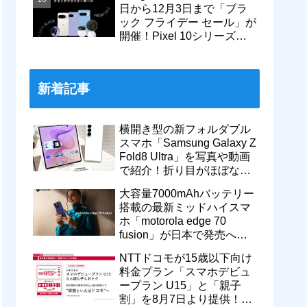
日から12月3日まで「ブラ
ック フライデー セール」が
開催！Pixel 10シリーズや
Pixel 9a・9 Proなどがお得
に
新着記事
横開き型の新フォルダブル
スマホ「Samsung Galaxy Z
Fold8 Ultra」を写真や動画
で紹介！折り目がほぼない
8インチ大画面【レポー
大容量7000mAhバッテリー
ト】
搭載の最新ミッドハイスマ
ホ「motorola edge 70
fusion」が日本で発売へ！
型番「XT2605-6」が技適通
NTTドコモが15歳以下向け
過
料金プラン「スマホデビュ
ープラン U15」と「親子
割」を8月7日より提供！親