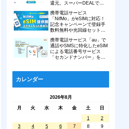
還元。スーパーDEALで
motorola razr 50が50％還元
携帯電話サービス
など
「NifMo」がeSIMに対応！
記念キャンペーンで登録手
数料無料や光回線セットで
親子それぞれ最大11カ月
携帯電話サービス「au」で
770円割引に
通話やSMSに特化したeSIM
による電話番号サービス
「セカンドナンバー」を提
供開始！月額550円で留守
番などに対応
カレンダー
2026年8月
月
火
水
木
金
土
日
1
2
3
4
5
6
7
8
9