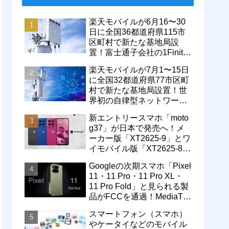
楽天モバイルが6月16〜30
日に全国36都道府県115市
区町村で新たな基地局設
置！富士通子会社の1Finity
製無線装置を導入開始。5G
楽天モバイルが7月1〜15日
エリアが拡大
に全国32都道府県77市区町
村で新たな基地局設置！世
界初の自律型ネットワーク
レベル4による省電力化で
新エントリースマホ「moto
通信品質も改善
g37」が日本で発売へ！メ
ーカー版「XT2625-9」とワ
イモバイル版「XT2625-8」
が技適を通過
Googleの次期スマホ「Pixel
11・11 Pro・11 Pro XL・
11 Pro Fold」と見られる製
品がFCCを通過！MediaTek
製モデム搭載に
スマートフォン（スマホ）
やケータイなどのモバイル