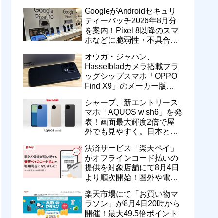
のドコモ MAXやahamoも月
GoogleがAndroidセキュリ
550円割引に
ティーパッチ2026年8月分
を案内！Pixel 8以降のスマ
ホなどに脆弱性・不具合の
修正を含むソフトウェア更
オウガ・ジャパン、
新が提供開始
Hasselbladカメラ搭載フラ
ッグシップスマホ「OPPO
Find X9」のメーカー版
「CPH2797」を1万円値上
シャープ、新エントリース
げ！15万9800円に
マホ「AQUOS wish6」を発
表！画面最大輝度2倍で屋
外でも見やすく。日本と台
湾で9月中旬以降に順次発
決済サービス「楽天ペイ」
売
がオフラインコード払いの
提供を対象店舗にて8月4日
より順次開始！圏外や電波
が弱い時でも支払いが可能
楽天市場にて「お買い物マ
に
ラソン」が8月4日20時から
開催！最大49.5倍ポイント