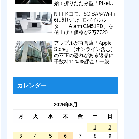
始！折りたたみ型「Pixel
11 Pro Fold」のティザー動
NTTドコモ、5G SAやWi-Fi
画も
6に対応したモバイルルー
ター「Aterm CM51FD」を
値上げ！価格が2万7720円
から＋1万560円で3万8280
アップルが直営店「Apple
円に
Store」（オンライン含む）
の不正の恐れがある返品に
手数料15％を課金！一般的
返品は従来通り14日以内な
ら無料に
カレンダー
2026年8月
月
火
水
木
金
土
日
1
2
3
4
5
6
7
8
9