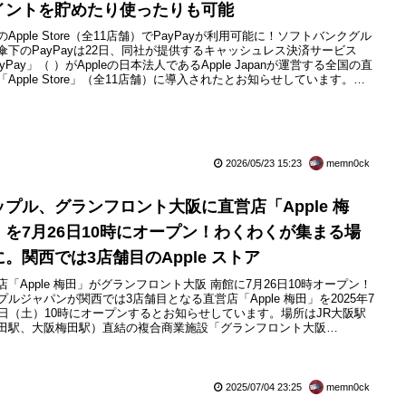
イントを貯めたり使ったりも可能
のApple Store（全11店舗）でPayPayが利用可能に！ソフトバンクグル
傘下のPayPayは22日、同社が提供するキャッシュレス決済サービス
yPay」（ ）がAppleの日本法人であるApple Japanが運営する全国の直
「Apple Store」（全11店舗）に導入されたとお知らせしています。こ
より、Apple 丸の内・銀座・新宿・表参道・渋谷・川崎・名古屋栄・京
梅田・心斎橋・福岡の各店舗にてPayPayでの支払いができるほか、支
...
2026/05/23 15:23
memn0ck
ップル、グランフロント大阪に直営店「Apple 梅
」を7月26日10時にオープン！わくわくが集まる場
に。関西では3店舗目のApple ストア
店「Apple 梅田」がグランフロント大阪 南館に7月26日10時オープン！
プルジャパンが関西では3店舗目となる直営店「Apple 梅田」を2025年7
6日（土）10時にオープンするとお知らせしています。場所はJR大阪駅
田駅、大阪梅田駅）直結の複合商業施設「グランフロント大阪
RAND FRONT OSAKA）」の南館内で、大阪駅からデッキで直結する南
階に面したアクセスしやすいところです。同社の直営店は国内では11店
で、関西では「Apple 心斎橋」...
2025/07/04 23:25
memn0ck