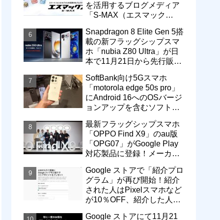
を活用するブログメディア
「S-MAX（エスマック
ス）」について
Snapdragon 8 Elite Gen 5搭
載の新フラッグシップスマ
ホ「nubia Z80 Ultra」が日
本で11月21日から先行販
売！価格は13万3800円から
SoftBank向け5Gスマホ
「motorola edge 50s pro」
にAndroid 16へのOSバージ
ョンアップを含むソフトウ
ェア更新が提供開始
最新フラッグシップスマホ
「OPPO Find X9」のau版
「OPG07」がGoogle Play
対応製品に登録！メーカー
版「CPH2797」とともに発
Google ストアで「紹介プロ
売へ
グラム」が再び開始！紹介
された人はPixelスマホなど
が10％OFF、紹介した人は
最大5万円分ストアポイン
Google ストアにて11月21
ト付与