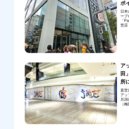
ポ
日本
ープ
「Pa
営店
れに
都・
払った
ア
田
所
直営
アッ
月2
（梅
（G
館2
舗目