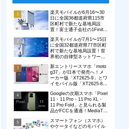
楽天モバイルが6月16〜30
日に全国36都道府県115市
区町村で新たな基地局設
置！富士通子会社の1Finity
製無線装置を導入開始。5G
楽天モバイルが7月1〜15日
エリアが拡大
に全国32都道府県77市区町
村で新たな基地局設置！世
界初の自律型ネットワーク
レベル4による省電力化で
新エントリースマホ「moto
通信品質も改善
g37」が日本で発売へ！メ
ーカー版「XT2625-9」とワ
イモバイル版「XT2625-8」
が技適を通過
Googleの次期スマホ「Pixel
11・11 Pro・11 Pro XL・
11 Pro Fold」と見られる製
品がFCCを通過！MediaTek
製モデム搭載に
スマートフォン（スマホ）
やケータイなどのモバイル