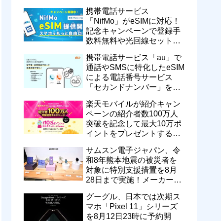
motorola razr 50が50％還元
携帯電話サービス
など
「NifMo」がeSIMに対応！
記念キャンペーンで登録手
数料無料や光回線セットで
親子それぞれ最大11カ月
携帯電話サービス「au」で
770円割引に
通話やSMSに特化したeSIM
による電話番号サービス
「セカンドナンバー」を提
供開始！月額550円で留守
楽天モバイルが紹介キャン
番などに対応
ペーンの紹介者数100万人
突破を記念して最大10万ポ
イントをプレゼントするキ
ャンペーンを実施中！ハズ
サムスン電子ジャパン、令
レなし
和8年熊本地震の被災者を
対象に特別支援措置を8月
28日まで実施！メーカー版
を不具合品の無償修理や代
グーグル、日本では次期ス
替機提供
マホ「Pixel 11」シリーズ
を8月12日23時に予約開