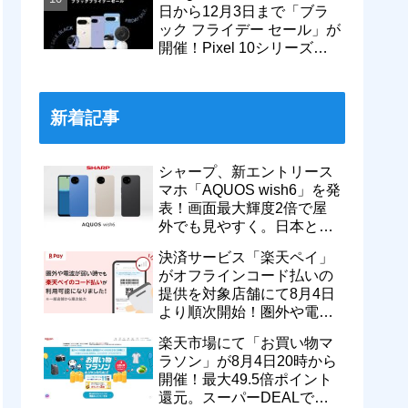
日から12月3日まで「ブラ
ック フライデー セール」が
開催！Pixel 10シリーズや
Pixel 9a・9 Proなどがお得
に
新着記事
シャープ、新エントリース
マホ「AQUOS wish6」を発
表！画面最大輝度2倍で屋
外でも見やすく。日本と台
湾で9月中旬以降に順次発
決済サービス「楽天ペイ」
売
がオフラインコード払いの
提供を対象店舗にて8月4日
より順次開始！圏外や電波
が弱い時でも支払いが可能
楽天市場にて「お買い物マ
に
ラソン」が8月4日20時から
開催！最大49.5倍ポイント
還元。スーパーDEALで