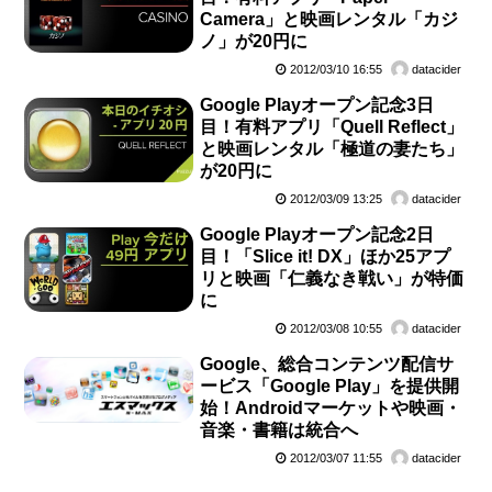
Camera」と映画レンタル「カジ
ノ」が20円に
2012/03/10 16:55
datacider
Google Playオープン記念3日
目！有料アプリ「Quell Reflect」
と映画レンタル「極道の妻たち」
が20円に
2012/03/09 13:25
datacider
Google Playオープン記念2日
目！「Slice it! DX」ほか25アプ
リと映画「仁義なき戦い」が特価
に
2012/03/08 10:55
datacider
Google、総合コンテンツ配信サ
ービス「Google Play」を提供開
始！Androidマーケットや映画・
音楽・書籍は統合へ
2012/03/07 11:55
datacider