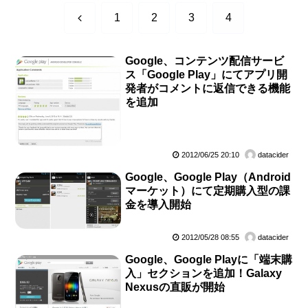
前
1
2
3
4
へ
Google、コンテンツ配信サービ
ス「Google Play」にてアプリ開
発者がコメントに返信できる機能
を追加
2012/06/25 20:10
datacider
Google、Google Play（Android
マーケット）にて定期購入型の課
金を導入開始
2012/05/28 08:55
datacider
Google、Google Playに「端末購
入」セクションを追加！Galaxy
Nexusの直販が開始