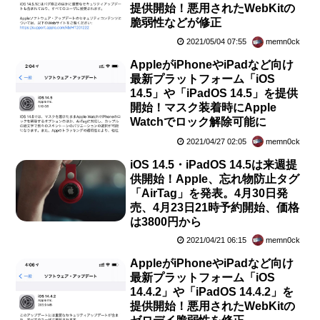
提供開始！悪用されたWebKitの
脆弱性などが修正
2021/05/04 07:55
memn0ck
AppleがiPhoneやiPadなど向け
最新プラットフォーム「iOS
14.5」や「iPadOS 14.5」を提供
開始！マスク装着時にApple
Watchでロック解除可能に
2021/04/27 02:05
memn0ck
iOS 14.5・iPadOS 14.5は来週提
供開始！Apple、忘れ物防止タグ
「AirTag」を発表。4月30日発
売、4月23日21時予約開始、価格
は3800円から
2021/04/21 06:15
memn0ck
AppleがiPhoneやiPadなど向け
最新プラットフォーム「iOS
14.4.2」や「iPadOS 14.4.2」を
提供開始！悪用されたWebKitの