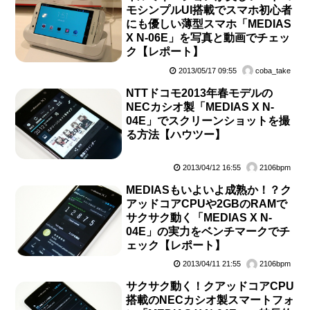
モシンプルUI搭載でスマホ初心者
にも優しい薄型スマホ「MEDIAS
X N-06E」を写真と動画でチェッ
ク【レポート】
2013/05/17 09:55
coba_take
NTTドコモ2013年春モデルの
NECカシオ製「MEDIAS X N-
04E」でスクリーンショットを撮
る方法【ハウツー】
2013/04/12 16:55
2106bpm
MEDIASもいよいよ成熟か！？ク
アッドコアCPUや2GBのRAMで
サクサク動く「MEDIAS X N-
04E」の実力をベンチマークでチ
ェック【レポート】
2013/04/11 21:55
2106bpm
サクサク動く！クアッドコアCPU
搭載のNECカシオ製スマートフォ