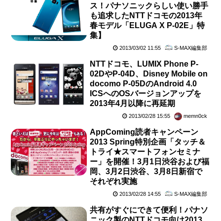
ス！パナソニックらしい使い勝手
も追求したNTTドコモの2013年
春モデル「ELUGA X P-02E」特
集】
2013/03/02 11:55
S-MAX編集部
NTTドコモ、LUMIX Phone P-
02DやP-04D、Disney Mobile on
docomo P-05DのAndroid 4.0
ICSへのOSバージョンアップを
2013年4月以降に再延期
2013/02/28 15:55
memn0ck
AppComing読者キャンペーン
2013 Spring特別企画「タッチ＆
トライ★スマートフォンセミナ
ー」を開催！3月1日渋谷および福
岡、3月2日渋谷、3月8日新宿で
それぞれ実施
2013/02/28 14:55
S-MAX編集部
共有がすぐにできて便利！パナソ
ニック製のNTTドコモ向け2013