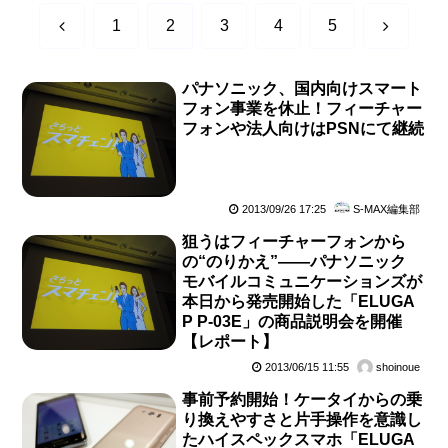
前
次
1
2
3
4
5
へ
へ
パナソニック、国内向けスマート
フォン事業を休止！フィーチャー
フォンや法人向けはPSNにて継続
2013/09/26 17:25
S-MAX編集部
狙うはフィーチャーフォンから
の“のりかえ”――パナソニック
モバイルコミュニケーションズが
本日から発売開始した「ELUGA
P P-03E」の商品説明会を開催
【レポート】
2013/06/15 11:55
shoinoue
事前予約開始！ケータイからの乗
り換えやすさと片手操作を意識し
たハイスペックスマホ「ELUGA