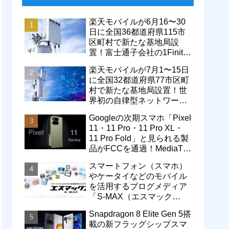
楽天モバイルが6月16〜30
日に全国36都道府県115市
区町村で新たな基地局設
置！富士通子会社の1Finity
製無線装置を導入開始。5G
楽天モバイルが7月1〜15日
エリアが拡大
に全国32都道府県77市区町
村で新たな基地局設置！世
界初の自律型ネットワーク
レベル4による省電力化で
Googleの次期スマホ「Pixel
通信品質も改善
11・11 Pro・11 Pro XL・
11 Pro Fold」と見られる製
品がFCCを通過！MediaTek
製モデム搭載に
スマートフォン（スマホ）
やケータイなどのモバイル
を活用するブログメディア
「S-MAX（エスマック
ス）」について
Snapdragon 8 Elite Gen 5搭
載の新フラッグシップスマ