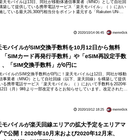
楽天モバイルは13日、同社が移動体通信事業者（MNO）として自社回
構築して提供している携帯電話サービス「楽天モバイル」（ ）におい
施している最大26,300円相当分をポイント還元する「Rakuten UN-
MIT Vお申し込みキャンペーン」を2020年10月13日（火）9：00より一部
したとお知らせしています。改定によって「OPPO Reno3 A」（型番：
2013）お...
2020/10/14 06:45
memn0ck
天モバイルがSIM交換手数料を10月12日から無料
！「SIMカード再発行手数料」や「eSIM再設定手数
」、「SIM交換手数料」が0円に
モバイルのSIM交換手数料が0円に！楽天モバイルは12日、同社が移動
信事業者（MNO）として自社回線（以下、楽天回線）を構築して提供
いる携帯電話サービス「楽天モバイル」（ ）において手数料を2020年
月12日（月）9時より一部改定するとお知らせしています。改定されたの
SIMカード再発行手数料」および「eSIM再設定手数料」、「SIM交換手
」といったSIM交換手数料で、これまではそれぞれ税抜3,000円（税込
00円）でしたが、10月12日より0円と...
2020/10/12 18:25
memn0ck
天モバイルが楽天回線エリアの拡大予定をエリアマ
で公開！2020年10月末および2020年12月末、