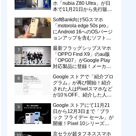
ホ「nubia Z80 Ultra」が日
本で11月21日から先行販
売！価格は13万3800円から
SoftBank向け5Gスマホ
「motorola edge 50s pro」
にAndroid 16へのOSバージ
ョンアップを含むソフトウ
ェア更新が提供開始
最新フラッグシップスマホ
「OPPO Find X9」のau版
「OPG07」がGoogle Play
対応製品に登録！メーカー
版「CPH2797」とともに発
Google ストアで「紹介プロ
売へ
グラム」が再び開始！紹介
された人はPixelスマホなど
が10％OFF、紹介した人は
最大5万円分ストアポイン
Google ストアにて11月21
ト付与
日から12月3日まで「ブラ
ック フライデー セール」が
開催！Pixel 10シリーズや
Pixel 9a・9 Proなどがお得
京セラが超タフネススマホ
に