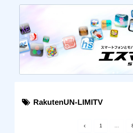
RakutenUN-LIMITV
前
1
…