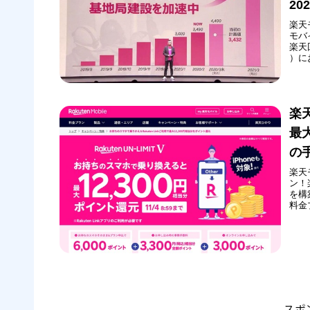
2
楽天
モバ
楽天
）に
天モ
ル」
され
楽天
最大
の
楽天
ン！
を構
料金
6,0
ン(
期間
スポ