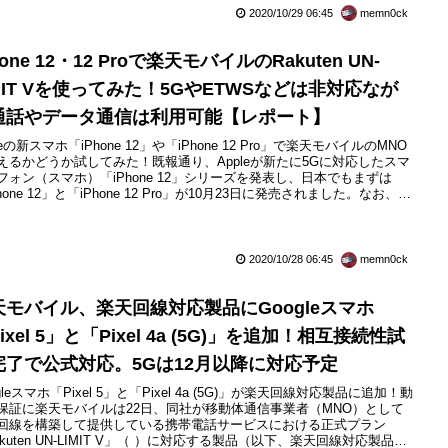
2020/10/29 06:45
memn0ck
hone 12・12 Proで楽天モバイルのRakuten UN-
MIT Vを使ってみた！5GやETWSなどは非対応なが
通話やデータ通信は利用可能【レポート】
leの新スマホ「iPhone 12」や「iPhone 12 Pro」で楽天モバイルのMNO
えるかどうか試してみた！既報通り、Appleが新たに5Gに対応したスマ
フォン（スマホ）「iPhone 12」シリーズを発表し、日本でもまずは
hone 12」と「iPhone 12 Pro」が10月23日に発売されました。なお、同
ズはさらに「iPhone 12 mini」と「iPhone 12 Pro Max」が11月13日
）に発売され、11月6日（金）22時...
2020/10/28 06:45
memn0ck
天モバイル、楽天回線対応製品にGoogleスマホ
ixel 5」と「Pixel 4a (5G)」を追加！相互接続性試
完了で公式対応。5Gは12月以降に対応予定
gleスマホ「Pixel 5」と「Pixel 4a (5G)」が楽天回線対応製品に追加！動
保証に楽天モバイルは22日、同社が移動体通信事業者（MNO）として
回線を構築して提供している携帯電話サービスにおける正式プラン
akuten UN-LIMIT V」（ ）に対応する製品（以下、楽天回線対応製品）