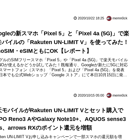
して新たに「Pixel 5」および「Pixel 4a (5G)」（Google製）を追加し
す。すでにPixel 5とPixel 4a (5G)については...
2020/10/22 18:25
memn0ck
ogleの新スマホ「Pixel 5」と「Pixel 4a (5G)」で楽
バイルの「Rakuten UN-LIMIT V」を使ってみた！
noSIM・eSIMともにOK【レポート】
ルのSIMフリースマホ「Pixel 5」や「Pixel 4a (5G)」で楽天モバイル
NOが使えるかどうか試してみた！既報通り、Googleが新たに5Gに対応
マートフォン（スマホ）「Pixel 5」および「Pixel 4a (5G)」を発表
日本でも公式Webショップ「Google ストア」にて本日10月15日に発売
す。価格（金額はすべて税込）はPixel 5が74,800円、Pixel 4a (5G)は
500円。また日本ではSoftBankから...
2020/10/15 05:00
memn0ck
モバイルがRakuten UN-LIMIT Vとセット購入で
PO Reno3 AやGalaxy Note10+、AQUOS sense3
us、arrows RXのポイント還元を増額
kuten UN-LIMIT Vお申し込みキャンペーンで一部スマホの還元額を増