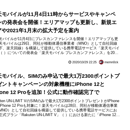
天モバイルが11月4日11時からサービスやキャンペ
ンの発表会を開催！エリアマップも更新し、新規エ
アや2021年1月末の拡大予定を案内
モバイルが11月4日にプレスカンファレンスを開催！エリアマップも更
天モバイルは29日、同社が移動体通信事業者（MNO）として自社回線
下、楽天回線）を構築して提供している携帯電話サービス「楽天モバイ
（ ）についての発表会「楽天モバイル プレスカンファレンス」を2020
1月4日（水）11時より開催すると報道関係者などに案内しています。発
はオンラインによるライブ配信にて開催となり、一般にも公式Webペー
2020/10/29 22:25
memn0ck
 ）や同社のYouTubeチャンネルにて公開されます...
天モバイル、SIMのみ申込で最大1万2300ポイントプ
ゼントキャンペーンの対象機種にiPhone 12と
hone 12 Proを追加！公式に動作確認完了で
uten UN-LIMIT VのSIMのみで最大1万2300ポイントプレゼントがiPhone
やiPhone 12 Proも対象に！楽天モバイルは28日、同社が移動体通信事業
MNO）として自社回線を構築して提供している携帯電話サービスにお
式プラン「Rakuten UN-LIMIT V」（ ）における新たに「iPhone 12」
び「iPhone 12 Pro」（ともにApple製）の動作確認が完了したと案内し
す。すでにiPhone 12とiPhon...