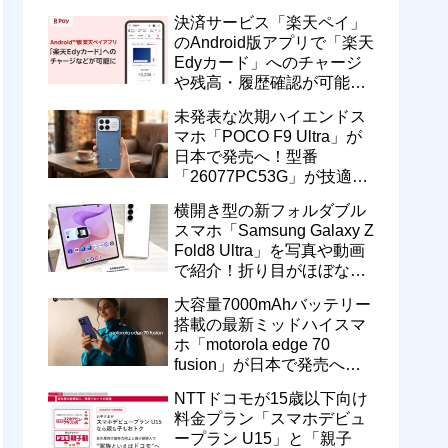
wish5、Galaxy S23などが
決済サービス「楽天ペイ」
対象
のAndroid版アプリで「楽天
Edyカード」へのチャージ
や残高・履歴確認が可能
に！楽天ペイ残高との相互
未発表な次期ハイエンドス
交換なども
マホ「POCO F9 Ultra」が
日本で発売へ！型番
「26077PC53G」が技適通
過。大容量10000mAhバッ
横開き型の新フォルダブル
テリー搭載に
スマホ「Samsung Galaxy Z
Fold8 Ultra」を写真や動画
で紹介！折り目がほぼない
8インチ大画面【レポー
大容量7000mAhバッテリー
ト】
搭載の最新ミッドハイスマ
ホ「motorola edge 70
fusion」が日本で発売へ！
型番「XT2605-6」が技適通
NTTドコモが15歳以下向け
過
料金プラン「スマホデビュ
ープラン U15」と「親子