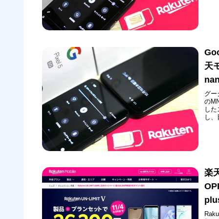
を更新
ていま
Go
天モ
na
グーグ
のM
したス
し、
されま
60,
楽天
OP
pl
Ra