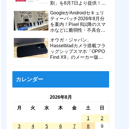
割」を8月7日より提供！親
のドコモ MAXやahamoも月
GoogleがAndroidセキュリ
550円割引に
ティーパッチ2026年8月分
を案内！Pixel 8以降のスマ
ホなどに脆弱性・不具合の
修正を含むソフトウェア更
オウガ・ジャパン、
新が提供開始
Hasselbladカメラ搭載フラ
ッグシップスマホ「OPPO
Find X9」のメーカー版
「CPH2797」を1万円値上
げ！15万9800円に
カレンダー
2026年8月
月
火
水
木
金
土
日
1
2
3
4
5
6
7
8
9