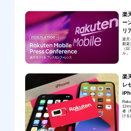
へ
楽
ー
リ
楽天
新楽
（以
ル」
年1
表会
ジ（
楽
レ
iP
Rak
12
者（
ける正
およ
ていま