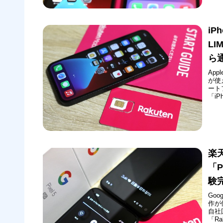
iP
LI
ら
App
が使
ート
「iP
シリー
（金
楽
「P
験
Goo
作が
自社
「R