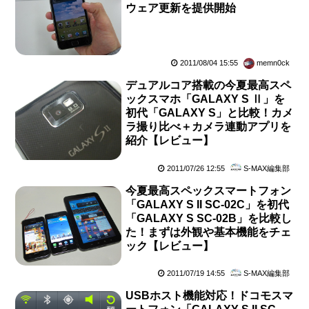
ウェア更新を提供開始
2011/08/04 15:55
memn0ck
デュアルコア搭載の今夏最高スペ
ックスマホ「GALAXY S Ⅱ」を
初代「GALAXY S」と比較！カメ
ラ撮り比べ＋カメラ連動アプリを
紹介【レビュー】
2011/07/26 12:55
S-MAX編集部
今夏最高スペックスマートフォン
「GALAXY S II SC-02C」を初代
「GALAXY S SC-02B」を比較し
た！まずは外観や基本機能をチェ
ック【レビュー】
2011/07/19 14:55
S-MAX編集部
USBホスト機能対応！ドコモスマ