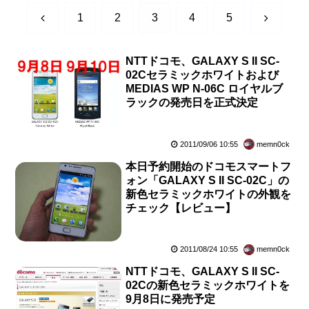
前
次
1
2
3
4
5
へ
へ
NTTドコモ、GALAXY S II SC-
02Cセラミックホワイトおよび
MEDIAS WP N-06C ロイヤルブ
ラックの発売日を正式決定
2011/09/06 10:55
memn0ck
本日予約開始のドコモスマートフ
ォン「GALAXY S II SC-02C」の
新色セラミックホワイトの外観を
チェック【レビュー】
2011/08/24 10:55
memn0ck
NTTドコモ、GALAXY S II SC-
02Cの新色セラミックホワイトを
9月8日に発売予定