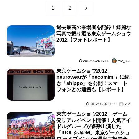
次
1
2
へ
過去最高の来場者を記録！綺麗な
写真で振り返る東京ゲームショウ
2012【フォトレポート】
2012/09/26 17:55
mi2_303
東京ゲームショウ2012：
neurowearが「necomimi」に続
き「shippo」を公開！スマート
フォンとの連携も【レポート】
2012/09/26 11:55
29a
東京ゲームショウ2012：ゲーム
発リアルイベント開催！人気アイ
ドルグループが多数出演した
「IDOL☆J@M」東京ゲームショ
ウ ライブメンバー選出大投票会