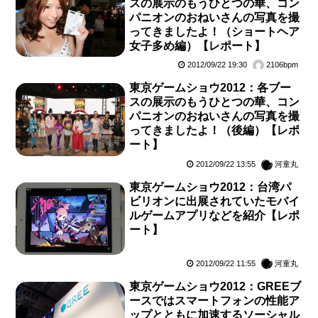
スの展示のもうひとつの華、コン
パニオンのおねいさんの写真を撮
ってきましたよ！（ショートヘア
女子多め編）【レポート】
2012/09/22 19:30
2106bpm
東京ゲームショウ2012：各ブー
スの展示のもうひとつの華、コン
パニオンのおねいさんの写真を撮
ってきましたよ！（後編）【レポ
ート】
2012/09/22 13:55
河童丸
東京ゲームショウ2012：台湾パ
ビリオンに出展されていたモバイ
ルゲームアプリなどを紹介【レポ
ート】
2012/09/22 11:55
河童丸
東京ゲームショウ2012：GREEブ
ースではスマートフォンの性能ア
ップとともに加速するソーシャル