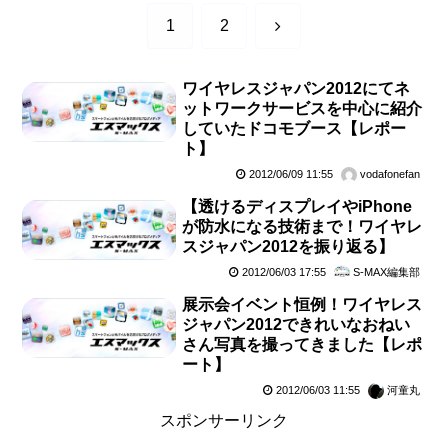
次
1
2
へ
ワイヤレスジャパン2012にてネ
ットワークサービスを中心に紹介
していたドコモブース【レポー
ト】
2012/06/09 11:55
vodafonefan
【透けるディスプレイやiPhone
が防水になる技術まで！ワイヤレ
スジャパン2012を振り返る】
2012/06/03 17:55
S-MAX編集部
展示会イベント恒例！ワイヤレス
ジャパン2012できれいなおねい
さん写真を撮ってきました【レポ
ート】
2012/06/03 11:55
河童丸
スポンサーリンク