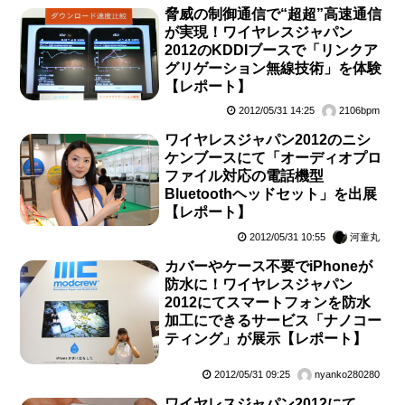
脅威の制御通信で“超超”高速通信
が実現！ワイヤレスジャパン
2012のKDDIブースで「リンクア
グリゲーション無線技術」を体験
【レポート】
2012/05/31 14:25
2106bpm
ワイヤレスジャパン2012のニシ
ケンブースにて「オーディオプロ
ファイル対応の電話機型
Bluetoothヘッドセット」を出展
【レポート】
2012/05/31 10:55
河童丸
カバーやケース不要でiPhoneが
防水に！ワイヤレスジャパン
2012にてスマートフォンを防水
加工にできるサービス「ナノコー
ティング」が展示【レポート】
2012/05/31 09:25
nyanko280280
ワイヤレスジャパン2012にて