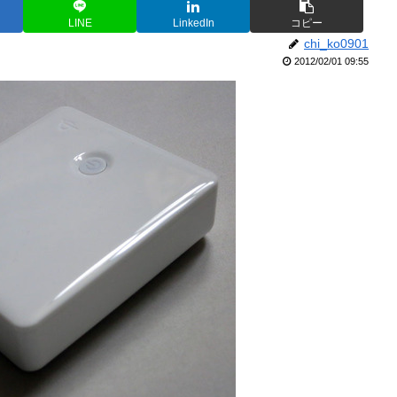
LINE
LinkedIn
コピー
chi_ko0901
2012/02/01 09:55