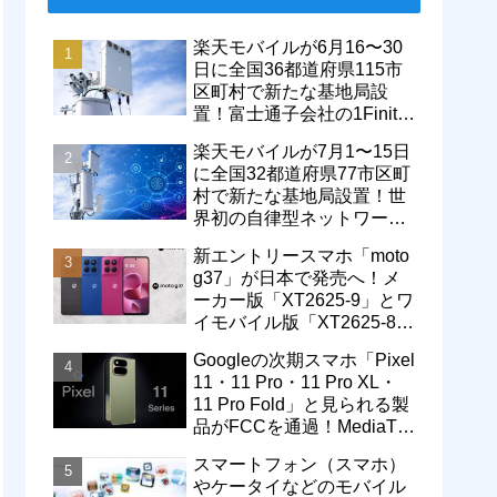
楽天モバイルが6月16〜30
日に全国36都道府県115市
区町村で新たな基地局設
置！富士通子会社の1Finity
製無線装置を導入開始。5G
楽天モバイルが7月1〜15日
エリアが拡大
に全国32都道府県77市区町
村で新たな基地局設置！世
界初の自律型ネットワーク
レベル4による省電力化で
新エントリースマホ「moto
通信品質も改善
g37」が日本で発売へ！メ
ーカー版「XT2625-9」とワ
イモバイル版「XT2625-8」
が技適を通過
Googleの次期スマホ「Pixel
11・11 Pro・11 Pro XL・
11 Pro Fold」と見られる製
品がFCCを通過！MediaTek
製モデム搭載に
スマートフォン（スマホ）
やケータイなどのモバイル