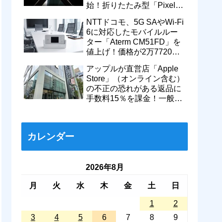
始！折りたたみ型「Pixel
11 Pro Fold」のティザー動
NTTドコモ、5G SAやWi-Fi
画も
6に対応したモバイルルー
ター「Aterm CM51FD」を
値上げ！価格が2万7720円
から＋1万560円で3万8280
アップルが直営店「Apple
円に
Store」（オンライン含む）
の不正の恐れがある返品に
手数料15％を課金！一般的
返品は従来通り14日以内な
ら無料に
カレンダー
2026年8月
月
火
水
木
金
土
日
1
2
3
4
5
6
7
8
9