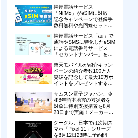
motorola razr 50が50％還元
携帯電話サービス
など
「NifMo」がeSIMに対応！
記念キャンペーンで登録手
数料無料や光回線セットで
親子それぞれ最大11カ月
携帯電話サービス「au」で
770円割引に
通話やSMSに特化したeSIM
による電話番号サービス
「セカンドナンバー」を提
供開始！月額550円で留守
楽天モバイルが紹介キャン
番などに対応
ペーンの紹介者数100万人
突破を記念して最大10万ポ
イントをプレゼントするキ
ャンペーンを実施中！ハズ
サムスン電子ジャパン、令
レなし
和8年熊本地震の被災者を
対象に特別支援措置を8月
28日まで実施！メーカー版
を不具合品の無償修理や代
グーグル、日本では次期ス
替機提供
マホ「Pixel 11」シリーズ
を8月12日23時に予約開