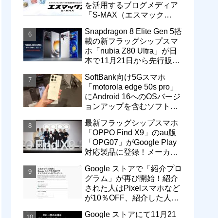
を活用するブログメディア
「S-MAX（エスマック
ス）」について
Snapdragon 8 Elite Gen 5搭
載の新フラッグシップスマ
ホ「nubia Z80 Ultra」が日
本で11月21日から先行販
売！価格は13万3800円から
SoftBank向け5Gスマホ
「motorola edge 50s pro」
にAndroid 16へのOSバージ
ョンアップを含むソフトウ
ェア更新が提供開始
最新フラッグシップスマホ
「OPPO Find X9」のau版
「OPG07」がGoogle Play
対応製品に登録！メーカー
版「CPH2797」とともに発
Google ストアで「紹介プロ
売へ
グラム」が再び開始！紹介
された人はPixelスマホなど
が10％OFF、紹介した人は
最大5万円分ストアポイン
Google ストアにて11月21
ト付与