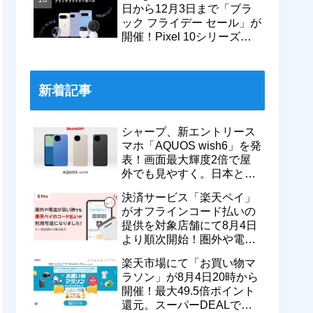
日から12月3日まで「ブラ
ック フライデー セール」が
開催！Pixel 10シリーズや
Pixel 9a・9 Proなどがお得
に
新着記事
シャープ、新エントリース
マホ「AQUOS wish6」を発
表！画面最大輝度2倍で屋
外でも見やすく。日本と台
湾で9月中旬以降に順次発
決済サービス「楽天ペイ」
売
がオフラインコード払いの
提供を対象店舗にて8月4日
より順次開始！圏外や電波
が弱い時でも支払いが可能
楽天市場にて「お買い物マ
に
ラソン」が8月4日20時から
開催！最大49.5倍ポイント
還元。スーパーDEALで