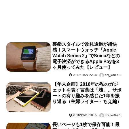
裏拳スタイルで改札通過が超快
感！スマートウォッチ「Apple
Watch Series 2」でSuicaなどの
電子決済ができるApple Payを3
ヶ月使ってみた【レビュー】
2017/01/27 22:25
chi_ko0901
【年末企画】2016年の私のガジ
ェットを表す言葉は「壊」。サポ
ートの有り難みを感じた1年を振
り返る（主婦ライター・ちえ編）
2016/12/23 18:55
chi_ko0901
長いページも1枚で保存可能！最