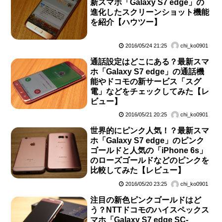
新スマホ「Galaxy S7 edge」の
進化したスクリーンショット機能
を紹介【ハウツー】
2016/05/24 21:25
chi_ko0901
通話設定はどこにある？最新スマ
ホ「Galaxy S7 edge」の通話機
能やドコモの新サービス「スグ
電」などをチェックしてみた【レ
ビュー】
2016/05/21 20:25
chi_ko0901
世界的にピンク人気！？最新スマ
ホ「Galaxy S7 edge」のピンク
ゴールドと人気の「iPhone 6s」
のローズゴールドなどのピンクを
比較してみた【レビュー】
2016/05/20 23:25
chi_ko0901
注目の新色ピンクゴールドはど
う？NTTドコモのハイスペックス
マホ「Galaxy S7 edge SC-