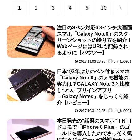
次
1
2
3
4
5
10
へ
注目のSペン対応6.3インチ大画面
スマホ「Galaxy Note8」のスク
リーンショットの撮り方を紹介！
WebページにはURLも記録され
るように【ハウツー】
2017/11/03 23:25
chi_ko0901
日本で3年ぶりのペン付きスマホ
「Galaxy Note8」のメモ機能の
実力は？GALAXY Note 3と比較
しつつ、プリインアプリ
「Galaxy Notes」をじっくり紹
介【レビュー】
2017/10/31 22:25
chi_ko0901
本日発売の“話題のスマホ”！NTT
ドコモで「iPhone 8 Plus」のゴ
ールドを購入したのでさっそく気
になるパッケージや外観をチェッ