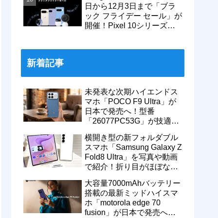
日から12月3日まで「ブラ
ック フライデー セール」が
開催！Pixel 10シリーズや
Pixel 9a・9 Proなどがお得
に
新着記事
未発表な次期ハイエンドス
マホ「POCO F9 Ultra」が
日本で発売へ！型番
「26077PC53G」が技適通
過。大容量10000mAhバッ
横開き型の新フォルダブル
テリー搭載に
スマホ「Samsung Galaxy Z
Fold8 Ultra」を写真や動画
で紹介！折り目がほぼない
8インチ大画面【レポー
大容量7000mAhバッテリー
ト】
搭載の最新ミッドハイスマ
ホ「motorola edge 70
fusion」が日本で発売へ！