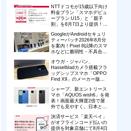
型番「XT2605-6」が技適通
NTTドコモが15歳以下向け
過
料金プラン「スマホデビュ
ープラン U15」と「親子
割」を8月7日より提供！親
のドコモ MAXやahamoも月
GoogleがAndroidセキュリ
550円割引に
ティーパッチ2026年8月分
を案内！Pixel 8以降のスマ
ホなどに脆弱性・不具合の
修正を含むソフトウェア更
オウガ・ジャパン、
新が提供開始
Hasselbladカメラ搭載フラ
ッグシップスマホ「OPPO
Find X9」のメーカー版
「CPH2797」を1万円値上
シャープ、新エントリース
げ！15万9800円に
マホ「AQUOS wish6」を発
表！画面最大輝度2倍で屋
外でも見やすく。日本と台
湾で9月中旬以降に順次発
決済サービス「楽天ペイ」
売
がオフラインコード払いの
提供を対象店舗にて8月4日