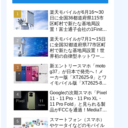
楽天モバイルが6月16〜30
日に全国36都道府県115市
区町村で新たな基地局設
置！富士通子会社の1Finity
製無線装置を導入開始。5G
楽天モバイルが7月1〜15日
エリアが拡大
に全国32都道府県77市区町
村で新たな基地局設置！世
界初の自律型ネットワーク
レベル4による省電力化で
新エントリースマホ「moto
通信品質も改善
g37」が日本で発売へ！メ
ーカー版「XT2625-9」とワ
イモバイル版「XT2625-8」
が技適を通過
Googleの次期スマホ「Pixel
11・11 Pro・11 Pro XL・
11 Pro Fold」と見られる製
品がFCCを通過！MediaTek
製モデム搭載に
スマートフォン（スマホ）
やケータイなどのモバイル