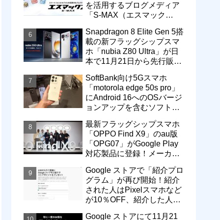
を活用するブログメディア
「S-MAX（エスマック
ス）」について
Snapdragon 8 Elite Gen 5搭
載の新フラッグシップスマ
ホ「nubia Z80 Ultra」が日
本で11月21日から先行販
売！価格は13万3800円から
SoftBank向け5Gスマホ
「motorola edge 50s pro」
にAndroid 16へのOSバージ
ョンアップを含むソフトウ
ェア更新が提供開始
最新フラッグシップスマホ
「OPPO Find X9」のau版
「OPG07」がGoogle Play
対応製品に登録！メーカー
版「CPH2797」とともに発
Google ストアで「紹介プロ
売へ
グラム」が再び開始！紹介
された人はPixelスマホなど
が10％OFF、紹介した人は
最大5万円分ストアポイン
Google ストアにて11月21
ト付与