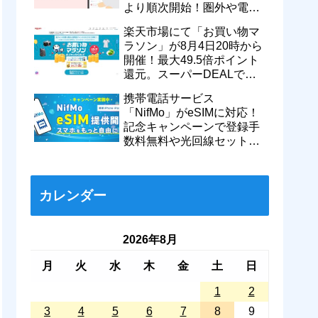
より順次開始！圏外や電波
が弱い時でも支払いが可能
楽天市場にて「お買い物マ
に
ラソン」が8月4日20時から
開催！最大49.5倍ポイント
還元。スーパーDEALで
motorola razr 50が50％還元
携帯電話サービス
など
「NifMo」がeSIMに対応！
記念キャンペーンで登録手
数料無料や光回線セットで
親子それぞれ最大11カ月
770円割引に
カレンダー
2026年8月
月
火
水
木
金
土
日
1
2
3
4
5
6
7
8
9