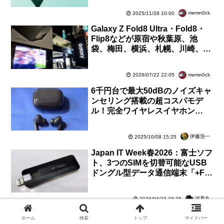
が12月4日発売
memn0ck
2025/11/28 10:00
Galaxy Z Fold8 Ultra・Fold8・
Flip8などが原宿や秋葉原、池
袋、梅田、横浜、札幌、川崎、京
都、博多の量販店などで7月23日
より展示
memn0ck
2026/07/22 22:05
6千円台で最大50dBのノイズキャ
ンセリング搭載の超コスパモデ
ル！完全ワイヤレスイヤホン
「HUAWEI FreeBuds SE 4
ANC」を試す【レビュー】
伊藤浩一
2025/10/08 15:25
Japan IT Week春2026：富士ソフ
ト、3つのSIMを切替可能なUSB
ドングル型データ通信端末「+F
FS045U」を展示！今夏発売の次
機種【レポート】
河童丸
2026/04/23 23:25
ホーム
検索
トップ
サイドバー