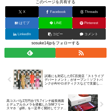
このページを共有する
X
Facebook
Threads
はてブ
LINE
Pinterest
LinkedIn
コピー
コメント
sosuke14jpをフォローする
試着にも対応したEC百貨店「ストライプ
デパートメント」がオープン！ソフトバ
ンクがAIやロボティクスなどで支援し、
地方の百貨店減少問題を解決めざす【レ
ポート】
高コスパな2万円台で5.7インチ縦長画面
とデュアルカメラを搭載したSIMフリー
スマホ「g08」を一足早く開封してファー