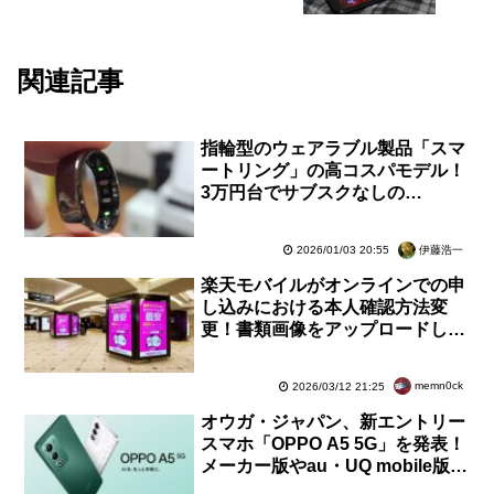
ストインプレッション！外観や同梱物な
どを写真で紹介【レビュー】
関連記事
指輪型のウェアラブル製品「スマ
ートリング」の高コスパモデル！
3万円台でサブスクなしの
「RingConn Gen 2 Air」を試す
【レビュー】
伊藤浩一
2026/01/03 20:55
楽天モバイルがオンラインでの申
し込みにおける本人確認方法変
更！書類画像をアップロードして
確認やAIかんたん本人確認
（eKYC）などは終了
memn0ck
2026/03/12 21:25
オウガ・ジャパン、新エントリー
スマホ「OPPO A5 5G」を発表！
メーカー版やau・UQ mobile版、
ワイモバイル版、楽天モバイル版