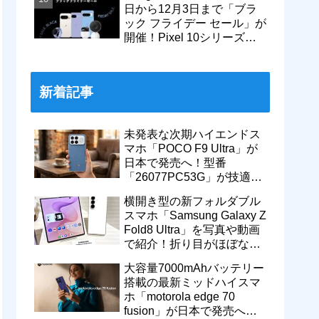
日から12月3日まで「ブラ
ック フライデー セール」が
開催！Pixel 10シリーズや
Pixel 9a・9 Proなどがお得
に
新着記事
未発表な次期ハイエンドス
マホ「POCO F9 Ultra」が
日本で発売へ！型番
「26077PC53G」が技適通
過。大容量10000mAhバッ
横開き型の新フォルダブル
テリー搭載に
スマホ「Samsung Galaxy Z
Fold8 Ultra」を写真や動画
で紹介！折り目がほぼない
8インチ大画面【レポー
大容量7000mAhバッテリー
ト】
搭載の最新ミッドハイスマ
ホ「motorola edge 70
fusion」が日本で発売へ！