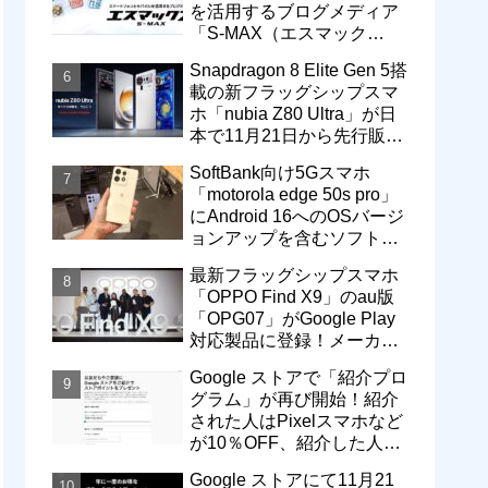
を活用するブログメディア
「S-MAX（エスマック
ス）」について
Snapdragon 8 Elite Gen 5搭
載の新フラッグシップスマ
ホ「nubia Z80 Ultra」が日
本で11月21日から先行販
売！価格は13万3800円から
SoftBank向け5Gスマホ
「motorola edge 50s pro」
にAndroid 16へのOSバージ
ョンアップを含むソフトウ
ェア更新が提供開始
最新フラッグシップスマホ
「OPPO Find X9」のau版
「OPG07」がGoogle Play
対応製品に登録！メーカー
版「CPH2797」とともに発
Google ストアで「紹介プロ
売へ
グラム」が再び開始！紹介
された人はPixelスマホなど
が10％OFF、紹介した人は
最大5万円分ストアポイン
Google ストアにて11月21
ト付与