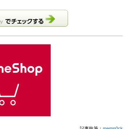
記事執筆：
memn0ck