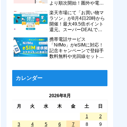
より順次開始！圏外や電波
が弱い時でも支払いが可能
楽天市場にて「お買い物マ
に
ラソン」が8月4日20時から
開催！最大49.5倍ポイント
還元。スーパーDEALで
motorola razr 50が50％還元
携帯電話サービス
など
「NifMo」がeSIMに対応！
記念キャンペーンで登録手
数料無料や光回線セットで
親子それぞれ最大11カ月
770円割引に
カレンダー
2026年8月
月
火
水
木
金
土
日
1
2
3
4
5
6
7
8
9