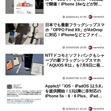
で開催！iPhone 16eなどが対
象。Apple Gift Cardで最大3万8
千円還元
memn0ck
2026/01/01 07:55
日本でも最新フラッグシップスマ
ホ「OPPO Find X9」がAirDrop
に対応！iPhoneなどとファイル
共有が可能に。対応機種は順次拡
大予定
memn0ck
2026/03/30 18:55
NTTドコモとソフトバンクもシャ
ープの新フラッグシップスマホ
「AQUOS R11」を7月9日に発
売！1万円相当還元キャンペーン
も実施
memn0ck
2026/07/06 21:25
Appleが「iOS・iPadOS 12.5.8」
を提供開始！13以降に非対応の
iPhone 5s・6・6 Plus、iPad
Air・mini 2・mini 3、iPod
touch（第6世代）向け
memn0ck
2026/01/27 22:25