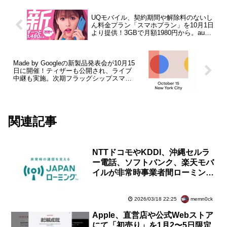
UQモバイル、契約期間や解除料のないし
ん料金プラン「スマホプラン」を10月1日
より提供！3GBで月額1980円から。auス
マートパスプレミアムも取扱開始
Made by Googleの新製品発表会が10月15
日に開催！ティザーも公開され、ライブ
中継も実施。次期フラッグシップスマホ
「Pixel 4」シリーズなどが発表へ
関連記事
NTTドコモやKDDI、沖縄セルラ
ー電話、ソフトバンク、楽天モバ
イルが非常時事業者間ローミング
「JAPANローミング」を4月1日
に開始
memn0ck
2026/03/18 22:25
Apple、直営店や公式Webストア
にて「初売り」を1月2〜5日限定