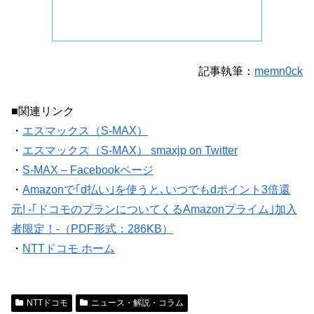
記事執筆：
memn0ck
■関連リンク
・
エスマックス（S-MAX）
・
エスマックス（S-MAX） smaxjp on Twitter
・
S-MAX – Facebookページ
・
Amazonで｢d払い｣を使うと､いつでもdポイント3倍還
元! -｢ドコモのプランについてくるAmazonプライム｣加入
者限定！-（PDF形式：286KB）
・
NTTドコモ ホーム
NTTドコモ
ニュース・解説・コラム