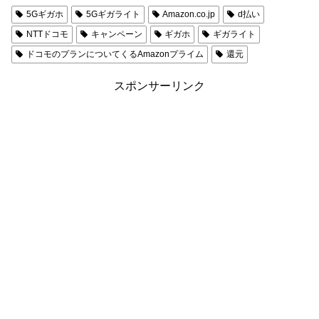
5Gギガホ
5Gギガライト
Amazon.co.jp
d払い
NTTドコモ
キャンペーン
ギガホ
ギガライト
ドコモのプランについてくるAmazonプライム
還元
スポンサーリンク