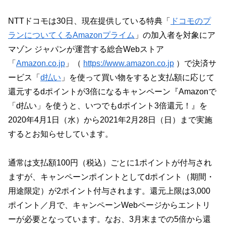
NTTドコモは30日、現在提供している特典「
ドコモのプ
ランについてくるAmazonプライム
」の加入者を対象にア
マゾン ジャパンが運営する総合Webストア
「
Amazon.co.jp
」（
https://www.amazon.co.jp
）で決済サ
ービス「
d払い
」を使って買い物をすると支払額に応じて
還元するdポイントが3倍になるキャンペーン『Amazonで
「d払い」を使うと、いつでもdポイント3倍還元！』を
2020年4月1日（水）から2021年2月28日（日）まで実施
するとお知らせしています。
通常は支払額100円（税込）ごとに1ポイントが付与され
ますが、キャンペーンポイントとしてdポイント（期間・
用途限定）が2ポイント付与されます。還元上限は3,000
ポイント／月で、キャンペーンWebページからエントリ
ーが必要となっています。なお、3月末までの5倍から還