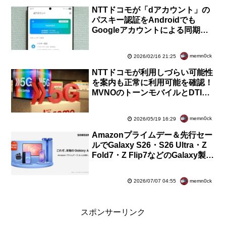
NTTドコモが「dアカウント」の
パスキー認証をAndroidでも
Googleアカウントによる同期に
対応！機種変更時にパスキーの再
発行が不要に
memn0ck
2026/02/16 21:25
NTTドコモが利用しづらい可能性
を案内も正常に利用可能を確認！
MVNOのトーンモバイルとDTI
SIMが設備不具合で障害も拭えぬ
本家の通信不良
memn0ck
2026/05/19 16:29
Amazonプライムデー＆先行セー
ルでGalaxy S26・S26 Ultra・Z
Fold7・Z Flip7などのGalaxy製品
がお得に！割引額をまとめて紹介
memn0ck
2026/07/07 04:55
スポンサーリンク