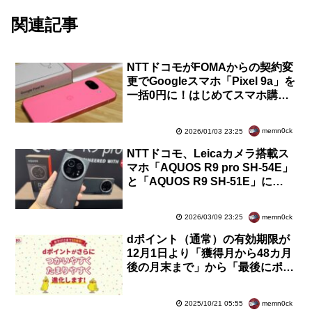
関連記事
NTTドコモがFOMAからの契約変
更でGoogleスマホ「Pixel 9a」を
一括0円に！はじめてスマホ購入
サポートの対象に追加。ファイナ
ルキャンペーンも
memn0ck
2026/01/03 23:25
NTTドコモ、Leicaカメラ搭載ス
マホ「AQUOS R9 pro SH-54E」
と「AQUOS R9 SH-51E」に
Android 16へのOSバージョンア
ップを提供開始
memn0ck
2026/03/09 23:25
dポイント（通常）の有効期限が
12月1日より「獲得月から48カ月
後の月末まで」から「最後にポイ
ントを利用した日から12カ月後ま
で」へ変更に
memn0ck
2025/10/21 05:55