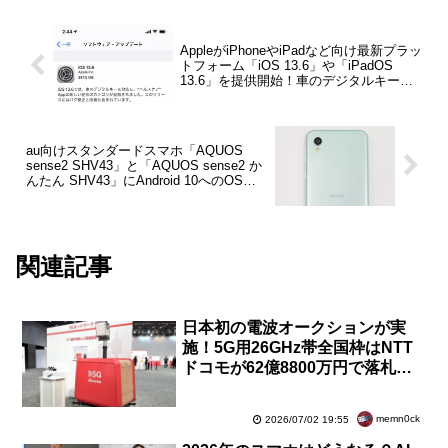
AppleがiPhoneやiPadなど向け最新プラッ
トフォーム「iOS 13.6」や「iPadOS
13.6」を提供開始！車のデジタルキー対
応やヘルスケア機能強化
au向けスタンダードスマホ「AQUOS
sense2 SHV43」と「AQUOS sense2 か
んたん SHV43」にAndroid 10へのOSバ
ージョンアップを含むソフトウェア更新
が提供開始
関連記事
日本初の電波オークションが実
施！5G用26GHz帯全国枠はNTT
ドコモが62億8800万円で落札。
地域枠はJTOWERとハイテクイ
ンターが落札
memn0ck
2026/07/02 19:55