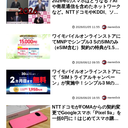
2026年のスマホはどうなる？AI
や衛星通信を含めたネットワーク
など。NTTドコモやKDDI、ソフ
トバンク、楽天、各MVNOなどの
年頭所感をチェック
memn0ck
2026/01/05 11:55
ワイモバイルオンラインストアに
てMNPでシンプル3 SのSIMのみ
（eSIM含む）契約の特典が1.5万
円分還元に6月30日14時59分まで
増額中
memn0ck
2026/06/12 09:55
ワイモバイルオンラインストアに
て「SIMトライアルキャンペー
ン」が実施中！シンプル3 Mの月
額基本料2カ月や契約事務手数料
などが無料に
memn0ck
2026/06/20 16:55
NTTドコモがFOMAからの契約変
更でGoogleスマホ「Pixel 9a」を
一括0円に！はじめてスマホ購入
サポートの対象に追加。ファイナ