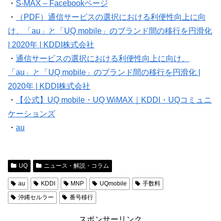
・
S-MAX – Facebookページ
・
（PDF）通信サービスの選択における利便性向上に向
け、「au」と「UQ mobile」のブランド間の移行を円滑化
| 2020年 | KDDI株式会社
・
通信サービスの選択における利便性向上に向け、
「au」と「UQ mobile」のブランド間の移行を円滑化 |
2020年 | KDDI株式会社
・
【公式】UQ mobile・UQ WiMAX｜KDDI・UQコミュニ
ケーションズ
・
au
UQ
ニュース・解説・コラム
au
KDDI
MNP
UQmobile
手数料
沖縄セルラー
番号移行
スポンサーリンク