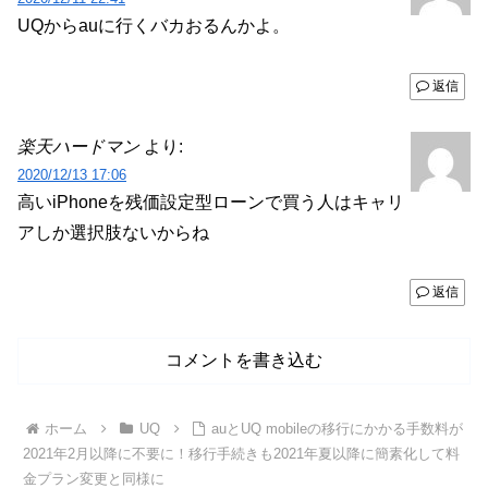
UQからauに行くバカおるんかよ。
返信
楽天ハードマン
より:
2020/12/13 17:06
高いiPhoneを残価設定型ローンで買う人はキャリ
アしか選択肢ないからね
返信
コメントを書き込む
ホーム
UQ
auとUQ mobileの移行にかかる手数料が
2021年2月以降に不要に！移行手続きも2021年夏以降に簡素化して料
金プラン変更と同様に