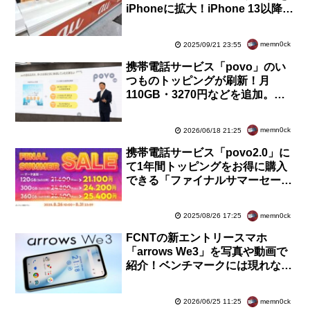
iPhoneに拡大！iPhone 13以降の
21機種が対応。開発者向け情報も
提供開始
memn0ck
2025/09/21 23:55
携帯電話サービス「povo」のい
つものトッピングが刷新！月
110GB・3270円などを追加。新
規申込で使い放題24時間10回分
プレゼントも
memn0ck
2026/06/18 21:25
携帯電話サービス「povo2.0」に
て1年間トッピングをお得に購入
できる「ファイナルサマーセー
ル」が開催中！120GBや
300GB、360GBが対象
memn0ck
2025/08/26 17:25
FCNTの新エントリースマホ
「arrows We3」を写真や動画で
紹介！ベンチマークには現れない
チューンナップで快適動作を実現
【レビュー】
memn0ck
2026/06/25 11:25