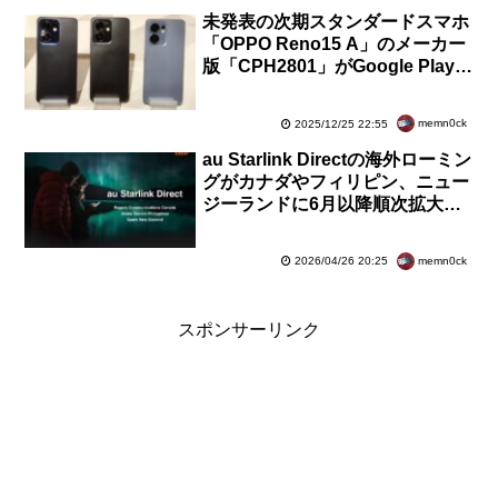
未発表の次期スタンダードスマホ
「OPPO Reno15 A」のメーカー
版「CPH2801」がGoogle Play対
応製品に登録！SoCは据え置きに
memn0ck
2025/12/25 22:55
au Starlink Directの海外ローミン
グがカナダやフィリピン、ニュー
ジーランドに6月以降順次拡大！
圏外SOSを受信・連携するセンタ
ーも新設
memn0ck
2026/04/26 20:25
スポンサーリンク