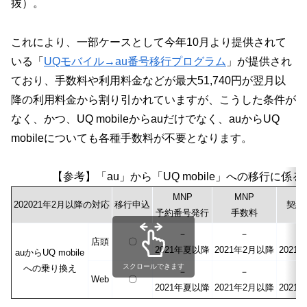
抜）。
これにより、一部ケースとして今年10月より提供されて
いる「
UQモバイル→au番号移行プログラム
」が提供され
ており、手数料や利用料金などが最大51,740円が翌月以
降の利用料金から割り引かれていますが、こうした条件が
なく、かつ、UQ mobileからauだけでなく、auからUQ
mobileについても各種手数料が不要となります。
【参考】「au」から「UQ mobile」への移行
MNP
MNP
202021年2月以降の対応
移行申込
契約
予約番号発行
手数料
－
－
店頭
〇
2021年夏以降
2021年2月以降
2021
auからUQ mobile
スクロールできます
への乗り換え
－
－
Web
〇
2021年夏以降
2021年2月以降
2021