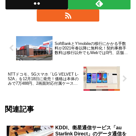
SoftBankとY!mobileの移行にかかる手数
料が2021年春以降に無料化！契約事務手
数料は移行以外でもWebでは0円、店舗で
は3000円に
NTTドコモ、5Gスマホ「LG VELVET L-
52A」を12月18日に発売！価格は本体の
みで7万488円、2画面対応付属ケース付
で8万8704円
関連記事
KDDI、衛星通信サービス「au
Starlink Direct」のデータ通信を