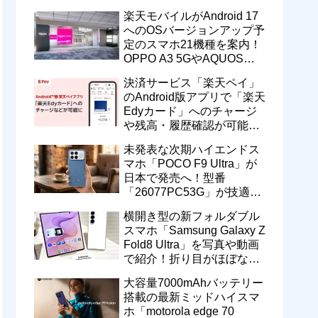
一定期間の新契約でエリア
楽天モバイルがAndroid 17
維持に協力へ
へのOSバージョンアップ予
定のスマホ21機種を案内！
OPPO A3 5GやAQUOS
wish5、Galaxy S23などが
決済サービス「楽天ペイ」
対象
のAndroid版アプリで「楽天
Edyカード」へのチャージ
や残高・履歴確認が可能
に！楽天ペイ残高との相互
未発表な次期ハイエンドス
交換なども
マホ「POCO F9 Ultra」が
日本で発売へ！型番
「26077PC53G」が技適通
過。大容量10000mAhバッ
横開き型の新フォルダブル
テリー搭載に
スマホ「Samsung Galaxy Z
Fold8 Ultra」を写真や動画
で紹介！折り目がほぼない
8インチ大画面【レポー
大容量7000mAhバッテリー
ト】
搭載の最新ミッドハイスマ
ホ「motorola edge 70