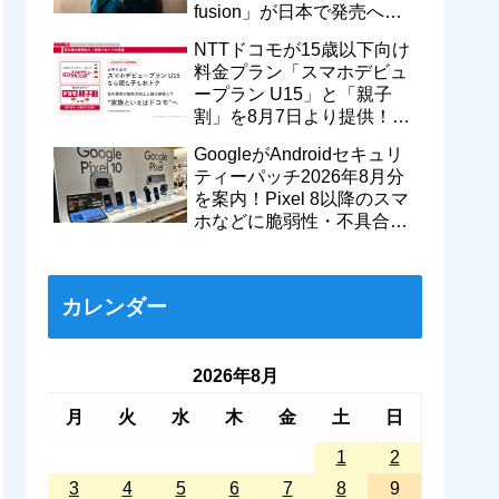
fusion」が日本で発売へ！
型番「XT2605-6」が技適通
NTTドコモが15歳以下向け
過
料金プラン「スマホデビュ
ープラン U15」と「親子
割」を8月7日より提供！親
のドコモ MAXやahamoも月
GoogleがAndroidセキュリ
550円割引に
ティーパッチ2026年8月分
を案内！Pixel 8以降のスマ
ホなどに脆弱性・不具合の
修正を含むソフトウェア更
新が提供開始
カレンダー
2026年8月
月
火
水
木
金
土
日
1
2
3
4
5
6
7
8
9