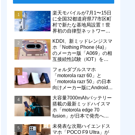
楽天モバイルが7月1〜15日
に全国32都道府県77市区町
村で新たな基地局設置！世
界初の自律型ネットワーク
レベル4による省電力化で
KDDI、新ミッドレンジスマ
通信品質も改善
ホ「Nothing Phone (4a)」
のメーカー版「A069」の相
互接続性試験（IOT）を完
了！au Flex Styleで販売中
フォルダブルスマホ
「motorola razr 60」と
「motorola razr 50」の日本
向けメーカー版にAndroid
16へのOSバージョンアッ
大容量7000mAhバッテリー
プが提供開始
搭載の最新ミッドハイスマ
ホ「motorola edge 70
fusion」が日本で発売へ！
型番「XT2605-6」が技適通
未発表な次期ハイエンドス
過
マホ「POCO F9 Ultra」が