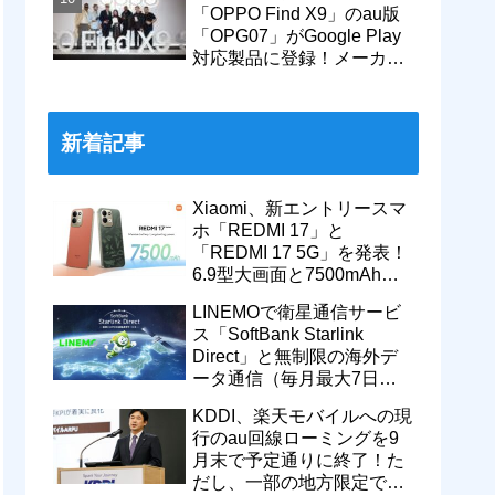
「OPPO Find X9」のau版
「OPG07」がGoogle Play
対応製品に登録！メーカー
版「CPH2797」とともに発
売へ
新着記事
Xiaomi、新エントリースマ
ホ「REDMI 17」と
「REDMI 17 5G」を発表！
6.9型大画面と7500mAhバ
ッテリーなどを搭載。日本
LINEMOで衛星通信サービ
でも発売予定
ス「SoftBank Starlink
Direct」と無制限の海外デ
ータ通信（毎月最大7日
間）が追加料金なしで9月
KDDI、楽天モバイルへの現
から利用可能
行のau回線ローミングを9
月末で予定通りに終了！た
だし、一部の地方限定では