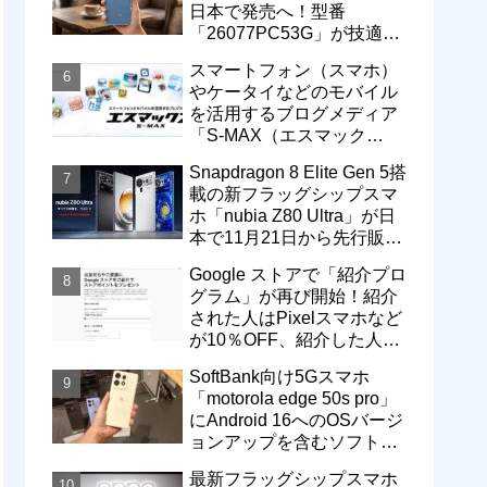
日本で発売へ！型番
「26077PC53G」が技適通
過。大容量10000mAhバッ
スマートフォン（スマホ）
テリー搭載に
やケータイなどのモバイル
を活用するブログメディア
「S-MAX（エスマック
ス）」について
Snapdragon 8 Elite Gen 5搭
載の新フラッグシップスマ
ホ「nubia Z80 Ultra」が日
本で11月21日から先行販
売！価格は13万3800円から
Google ストアで「紹介プロ
グラム」が再び開始！紹介
された人はPixelスマホなど
が10％OFF、紹介した人は
最大5万円分ストアポイン
SoftBank向け5Gスマホ
ト付与
「motorola edge 50s pro」
にAndroid 16へのOSバージ
ョンアップを含むソフトウ
ェア更新が提供開始
最新フラッグシップスマホ