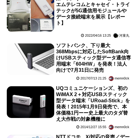
エムテレコムとキャセイ・トライ
テックが5G通信用モジュールや
データ接続端末を展示【レポー
ト】
2022/04/16 13:25
河童丸
ソフトバンク、下り最大
368Mbpsに対応したSoftBank向
けUSBスティック型データ通信専
用端末「604HW」を発表！法人
向けで7月31日に発売
2017/07/13 21:25
memn0ck
UQコミュニケーションズ、初の
WiMAX 2＋対応USBスティック
型データ端末「URoad-Stick」を
発表！2015年1月9日発売で、本
体価格1円ーー史上最大のタダ替
え大作戦の対象機種に
2014/12/27 15:55
memn0ck
NTTドコモ、Xi対応の音声／デー