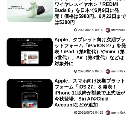
ワイヤレスイヤホン「REDMI
Buds 8」を日本で6月9日に発
売！価格は5980円。6月22日まで
は5380円
2026/06/09 09:00
memn0ck
Apple、タブレット向け次期プラ
ットフォーム「iPadOS 27」を発
表！iPad（第8世代）やmini（第
5世代）、Air（第3世代）などは
対象外に
2026/06/09 04:55
memn0ck
Apple、スマホ向け次期プラット
フォーム「iOS 27」を発表！
iPhone 11以降が対象で正式版が
今秋登場。Siri AIやChild
Accountなどが追加
2026/06/09 04:25
memn0ck