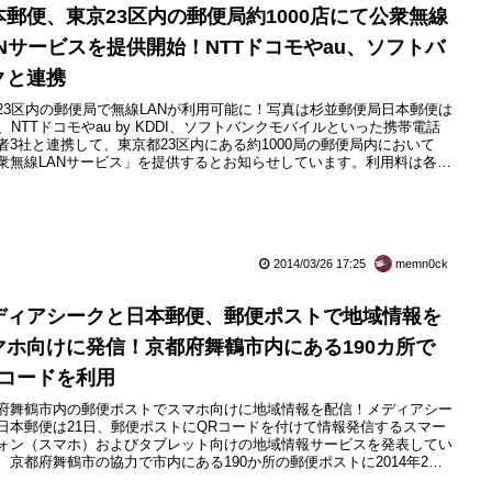
本郵便、東京23区内の郵便局約1000店にて公衆無線
ANサービスを提供開始！NTTドコモやau、ソフトバ
クと連携
23区内の郵便局で無線LANが利用可能に！写真は杉並郵便局日本郵便は
日、NTTドコモやau by KDDI、ソフトバンクモバイルといった携帯電話
者3社と連携して、東京都23区内にある約1000局の郵便局内において
衆無線LANサービス」を提供するとお知らせしています。利用料は各携
話会社により、NTTドコモとソフトバンクモバイルはすでに提供してお
auについては5月以降に順次提供予定ということです。
2014/03/26 17:25
memn0ck
ディアシークと日本郵便、郵便ポストで地域情報を
マホ向けに発信！京都府舞鶴市内にある190カ所で
Rコードを利用
府舞鶴市内の郵便ポストでスマホ向けに地域情報を配信！メディアシー
日本郵便は21日、郵便ポストにQRコードを付けて情報発信するスマー
ォン（スマホ）およびタブレット向けの地域情報サービスを発表してい
。京都府舞鶴市の協力で市内にある190か所の郵便ポストに2014年2月1
土）からQRコードを掲載し、それをスマホなどで読み取ることで地域