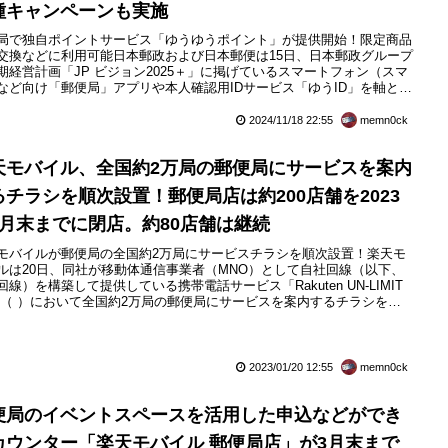
種キャンペーンも実施
局で独自ポイントサービス「ゆうゆうポイント」が提供開始！限定商品
交換などに利用可能日本郵政および日本郵便は15日、日本郵政グループ
期経営計画「JP ビジョン2025＋」に掲げているスマートフォン（スマ
など向け「郵便局」アプリや本人確認用IDサービス「ゆうID」を軸とし
ービス提供による顧客体験価値向上の取り組みとしてグループ独自のポ
トサービス「ゆうゆうポイント」を2024年11月18日（月）から全国の
2024/11/18 22:55
memn0ck
便局」（簡易郵便局を含む）で開始すると発表していま...
天モバイル、全国約2万局の郵便局にサービスを案内
るチラシを順次設置！郵便局店は約200店舗を2023
4月末までに閉店。約80店舗は継続
モバイルが郵便局の全国約2万局にサービスチラシを順次設置！楽天モ
ルは20日、同社が移動体通信事業者（MNO）として自社回線（以下、
回線）を構築して提供している携帯電話サービス「Rakuten UN-LIMIT
I」（ ）において全国約2万局の郵便局にサービスを案内するチラシを
23年1月25日（水）より順次設置するとお知らせしています。またこの取
み開始に伴い、これまで展開していた「楽天モバイル 郵便局店」は現
83店舗ある一部店舗を除いて合計約200店...
2023/01/20 12:55
memn0ck
便局のイベントスペースを活用した申込などができ
カウンター「楽天モバイル 郵便局店」が3月末まで