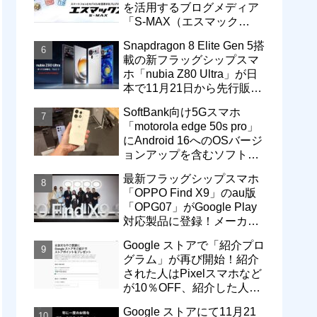
を活用するブログメディア
「S-MAX（エスマック
ス）」について
Snapdragon 8 Elite Gen 5搭
載の新フラッグシップスマ
ホ「nubia Z80 Ultra」が日
本で11月21日から先行販
売！価格は13万3800円から
SoftBank向け5Gスマホ
「motorola edge 50s pro」
にAndroid 16へのOSバージ
ョンアップを含むソフトウ
ェア更新が提供開始
最新フラッグシップスマホ
「OPPO Find X9」のau版
「OPG07」がGoogle Play
対応製品に登録！メーカー
版「CPH2797」とともに発
Google ストアで「紹介プロ
売へ
グラム」が再び開始！紹介
された人はPixelスマホなど
が10％OFF、紹介した人は
最大5万円分ストアポイン
Google ストアにて11月21
ト付与