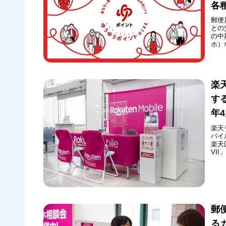
各
郵便
との
の中
ホ）
たサ
イン
「郵
楽
す
年
楽天
バイ
楽天
VI
20
り組
在2
郵
る