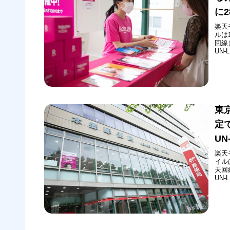
に
楽天
ルは
回線
UN
（楽
郵便
は「
東
定
UN
楽天
イル
天回
UN
店」
（火
東京