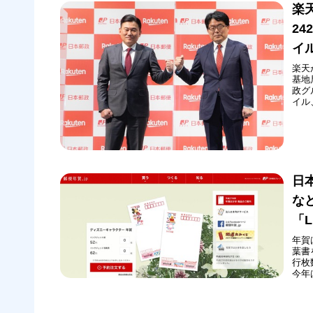
楽
2
イ
楽天
基地
政グ
イル
合意
と楽
への
日
な
「
年賀
葉書
行枚
今年
「ハ
行す
楽し