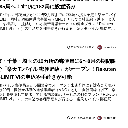
285局へ！すでに182局に設置済み
モバイル 郵便局店が2022年3月末までに285局へ拡大予定！楽天モバイ
10日、同社が移動体通信事業者（MNO）として自社回線（以下、楽天
）を構築して提供している携帯電話サービスの料金プラン「Rakuten
-LIMIT VI」（ ）の申込や各種手続きが行える「楽天モバイル 郵便局店
天モバイルの申込み等カウンター）」を2022年3月末までに全国285の
局に拡大することになったと発表しています。楽天モバイル 郵便局店
郵便局」内のイベントスペースに設け...
2022/02/11 08:25
memn0ck
京・千葉・埼玉の10カ所の郵便局に6〜8月の期間限
で「楽天モバイル 郵便局店」がオープン！Rakuten
-LIMIT VIの申込や手続きが可能
モバイル 郵便局店が期間限定でオープン！来店予約にも対応楽天モバ
は29日、同社が移動体通信事業者（MNO）として自社回線（以下、楽
線）を構築して提供している携帯電話サービスの料金プラン「Rakuten
-LIMIT VI」（ ）の申込や各種手続きが行える「楽天モバイル 郵便局
を東京都・千葉県・埼玉県で計10カ所の郵便局内に2021年6月1日
）から順次オープンしているとお知らせしています。オープンしたのは
では深川郵便局および本郷郵便局、新宿郵便局、豊...
2021/06/30 06:05
memn0ck