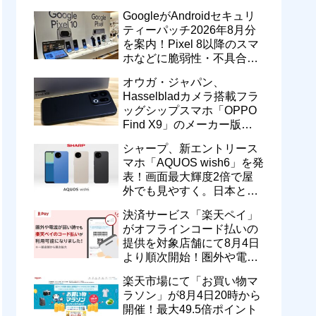
のドコモ MAXやahamoも月
GoogleがAndroidセキュリ
550円割引に
ティーパッチ2026年8月分
を案内！Pixel 8以降のスマ
ホなどに脆弱性・不具合の
修正を含むソフトウェア更
オウガ・ジャパン、
新が提供開始
Hasselbladカメラ搭載フラ
ッグシップスマホ「OPPO
Find X9」のメーカー版
「CPH2797」を1万円値上
シャープ、新エントリース
げ！15万9800円に
マホ「AQUOS wish6」を発
表！画面最大輝度2倍で屋
外でも見やすく。日本と台
湾で9月中旬以降に順次発
決済サービス「楽天ペイ」
売
がオフラインコード払いの
提供を対象店舗にて8月4日
より順次開始！圏外や電波
が弱い時でも支払いが可能
楽天市場にて「お買い物マ
に
ラソン」が8月4日20時から
開催！最大49.5倍ポイント