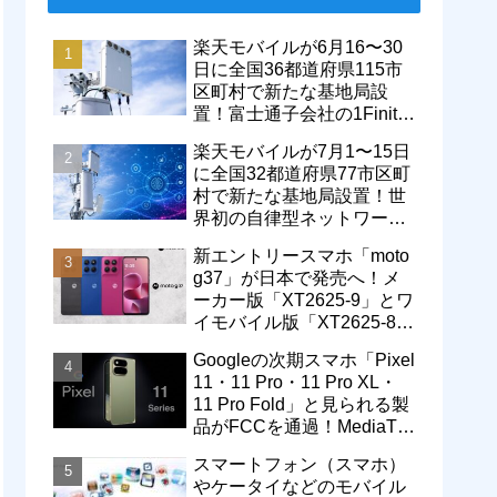
楽天モバイルが6月16〜30
日に全国36都道府県115市
区町村で新たな基地局設
置！富士通子会社の1Finity
製無線装置を導入開始。5G
楽天モバイルが7月1〜15日
エリアが拡大
に全国32都道府県77市区町
村で新たな基地局設置！世
界初の自律型ネットワーク
レベル4による省電力化で
新エントリースマホ「moto
通信品質も改善
g37」が日本で発売へ！メ
ーカー版「XT2625-9」とワ
イモバイル版「XT2625-8」
が技適を通過
Googleの次期スマホ「Pixel
11・11 Pro・11 Pro XL・
11 Pro Fold」と見られる製
品がFCCを通過！MediaTek
製モデム搭載に
スマートフォン（スマホ）
やケータイなどのモバイル