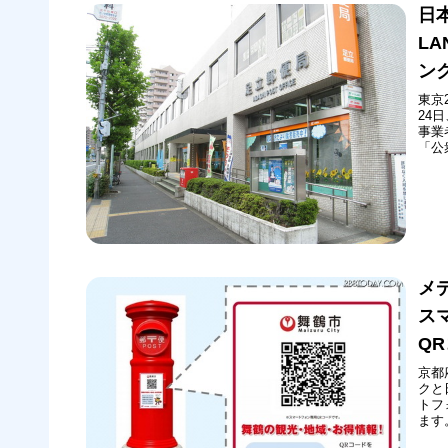
日
L
ン
東京
24
事業
「公
帯電
り、
メ
ス
Q
京都
クと
トフ
ます
日（