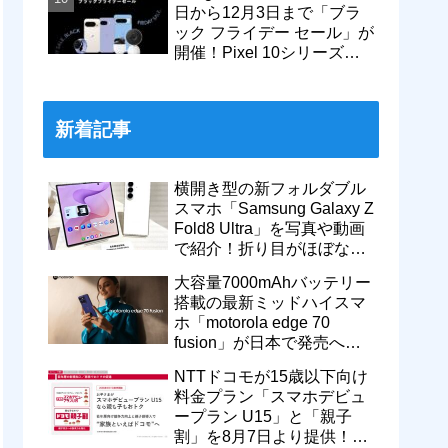
日から12月3日まで「ブラ
ック フライデー セール」が
開催！Pixel 10シリーズや
Pixel 9a・9 Proなどがお得
に
新着記事
横開き型の新フォルダブル
スマホ「Samsung Galaxy Z
Fold8 Ultra」を写真や動画
で紹介！折り目がほぼない
8インチ大画面【レポー
大容量7000mAhバッテリー
ト】
搭載の最新ミッドハイスマ
ホ「motorola edge 70
fusion」が日本で発売へ！
型番「XT2605-6」が技適通
NTTドコモが15歳以下向け
過
料金プラン「スマホデビュ
ープラン U15」と「親子
割」を8月7日より提供！親