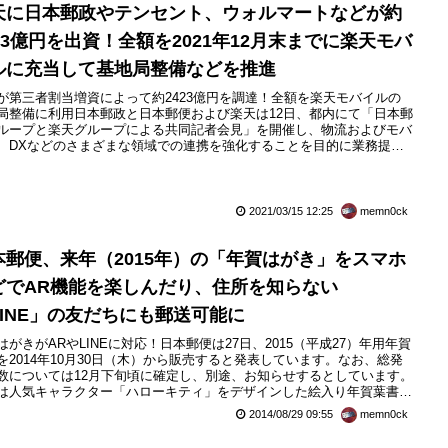
天に日本郵政やテンセント、ウォルマートなどが約
423億円を出資！全額を2021年12月末までに楽天モバ
ルに充当して基地局整備などを推進
が第三者割当増資によって約2423億円を調達！全額を楽天モバイルの
局整備に利用日本郵政と日本郵便および楽天は12日、都内にて「日本郵
ループと楽天グループによる共同記者会見」を開催し、物流およびモバ
、DXなどのさまざまな領域での連携を強化することを目的に業務提携
書を2021年3月12日（金）に締結したと発表しています。また日本郵政
天は両社グループ間の関係を強化するため、同日に日本郵政による楽天
出資を内容とする株式引受契約を締結したほか、楽天では第三者...
2021/03/15 12:25
memn0ck
本郵便、来年（2015年）の「年賀はがき」をスマホ
どでAR機能を楽しんだり、住所を知らない
LINE」の友だちにも郵送可能に
はがきがARやLINEに対応！日本郵便は27日、2015（平成27）年用年賀
を2014年10月30日（木）から販売すると発表しています。なお、総発
数については12月下旬頃に確定し、別途、お知らせするとしています。
は人気キャラクター「ハローキティ」をデザインした絵入り年賀葉書
ローキティ 年賀」を新たに販売。ハローキティ 年賀には日本郵便が発
2014/08/29 09:55
memn0ck
る郵便葉書として初めて、動画や写真撮影などのデジタルコンテンツが
めるAR機能が付いています。スマートフォン（スマ...