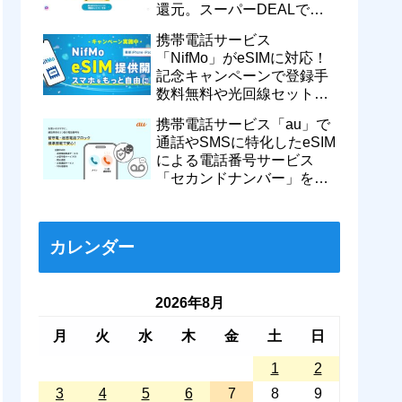
還元。スーパーDEALで
motorola razr 50が50％還元
携帯電話サービス
など
「NifMo」がeSIMに対応！
記念キャンペーンで登録手
数料無料や光回線セットで
親子それぞれ最大11カ月
携帯電話サービス「au」で
770円割引に
通話やSMSに特化したeSIM
による電話番号サービス
「セカンドナンバー」を提
供開始！月額550円で留守
番などに対応
カレンダー
2026年8月
月
火
水
木
金
土
日
1
2
3
4
5
6
7
8
9