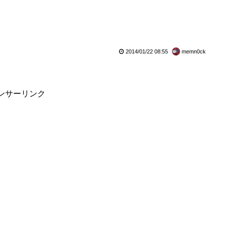
を得ることができるようになります。QRコードの読み取りにはメディ
ークのスマホなど向け無料アプリ「バーコードリーダー/アイコ...
2014/01/22 08:55
memn0ck
ンサーリンク