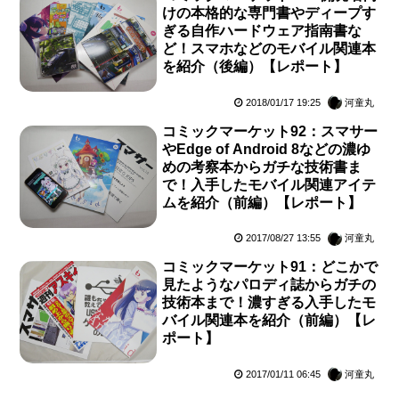
けの本格的な専門書やディープす
ぎる自作ハードウェア指南書な
ど！スマホなどのモバイル関連本
を紹介（後編）【レポート】
2018/01/17 19:25
河童丸
コミックマーケット92：スマサー
やEdge of Android 8などの濃ゆ
めの考察本からガチな技術書ま
で！入手したモバイル関連アイテ
ムを紹介（前編）【レポート】
2017/08/27 13:55
河童丸
コミックマーケット91：どこかで
見たようなパロディ誌からガチの
技術本まで！濃すぎる入手したモ
バイル関連本を紹介（前編）【レ
ポート】
2017/01/11 06:45
河童丸