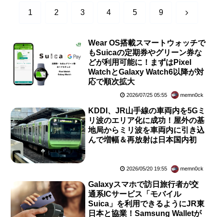
次
1
2
3
4
5
9
へ
Wear OS搭載スマートウォッチで
もSuicaの定期券やグリーン券な
どが利用可能に！まずはPixel
WatchとGalaxy Watch6以降が対
応で順次拡大
2026/07/25 05:55
memn0ck
KDDI、JR山手線の車両内を5Gミ
リ波のエリア化に成功！屋外の基
地局からミリ波を車両内に引き込
んで増幅＆再放射は日本国内初
2026/05/20 19:55
memn0ck
Galaxyスマホで訪日旅行者が交
通系ICサービス「モバイル
Suica」を利用できるようにJR東
日本と協業！Samsung Walletが