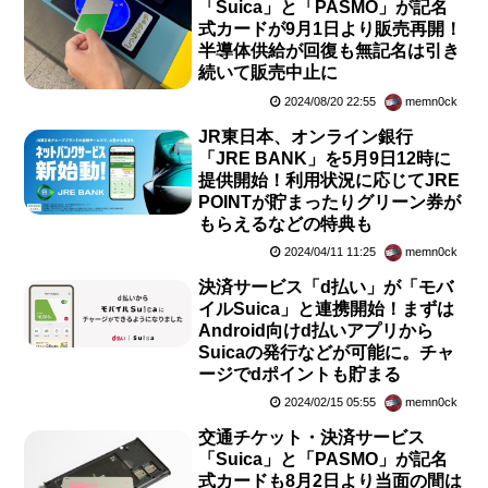
「Suica」と「PASMO」が記名
式カードが9月1日より販売再開！
半導体供給が回復も無記名は引き
続いて販売中止に
2024/08/20 22:55
memn0ck
JR東日本、オンライン銀行
「JRE BANK」を5月9日12時に
提供開始！利用状況に応じてJRE
POINTが貯まったりグリーン券が
もらえるなどの特典も
2024/04/11 11:25
memn0ck
決済サービス「d払い」が「モバ
イルSuica」と連携開始！まずは
Android向けd払いアプリから
Suicaの発行などが可能に。チャ
ージでdポイントも貯まる
2024/02/15 05:55
memn0ck
交通チケット・決済サービス
「Suica」と「PASMO」が記名
式カードも8月2日より当面の間は