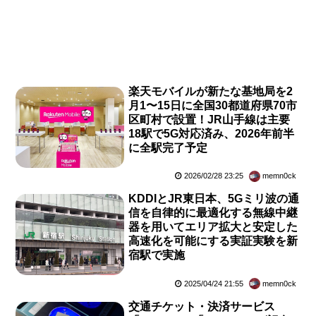
楽天モバイルが新たな基地局を2
月1〜15日に全国30都道府県70市
区町村で設置！JR山手線は主要
18駅で5G対応済み、2026年前半
に全駅完了予定
2026/02/28 23:25
memn0ck
KDDIとJR東日本、5Gミリ波の通
信を自律的に最適化する無線中継
器を用いてエリア拡大と安定した
高速化を可能にする実証実験を新
宿駅で実施
2025/04/24 21:55
memn0ck
交通チケット・決済サービス