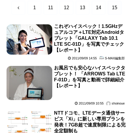
前
1
11
12
13
14
15
へ
これぞハイスペック！1.5GHzデ
ュアルコア＋LTE対応Androidタ
ブレット「GALAXY Tab 10.1
LTE SC-01D」を写真でチェック
【レポート】
2011/09/09 14:55
S-MAX編集部
お風呂でも安心なハイスペックタ
ブレット！ 「ARROWS Tab LTE
F-01D」を写真と動画で詳細紹介
【レポート】
2011/09/09 10:55
shoinoue
NTTドコモ、LTEデータ通信サー
ビス「Xi」に新しい専用プランを
発表！7GB超で速度制限による完
全定額制も