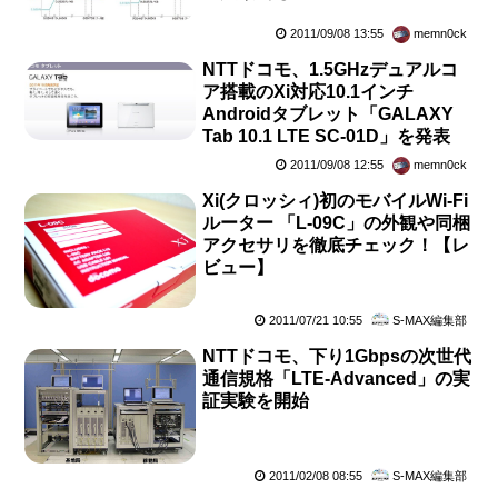
2011/09/08 13:55
memn0ck
NTTドコモ、1.5GHzデュアルコ
ア搭載のXi対応10.1インチ
Androidタブレット「GALAXY
Tab 10.1 LTE SC-01D」を発表
2011/09/08 12:55
memn0ck
Xi(クロッシィ)初のモバイルWi-Fi
ルーター 「L-09C」の外観や同梱
アクセサリを徹底チェック！【レ
ビュー】
2011/07/21 10:55
S-MAX編集部
NTTドコモ、下り1Gbpsの次世代
通信規格「LTE-Advanced」の実
証実験を開始
2011/02/08 08:55
S-MAX編集部