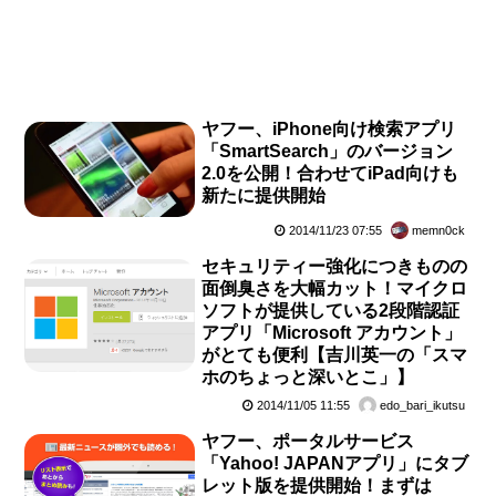
ヤフー、iPhone向け検索アプリ
「SmartSearch」のバージョン
2.0を公開！合わせてiPad向けも
新たに提供開始
2014/11/23 07:55
memn0ck
セキュリティー強化につきものの
面倒臭さを大幅カット！マイクロ
ソフトが提供している2段階認証
アプリ「Microsoft アカウント」
がとても便利【吉川英一の「スマ
ホのちょっと深いとこ」】
2014/11/05 11:55
edo_bari_ikutsu
ヤフー、ポータルサービス
「Yahoo! JAPANアプリ」にタブ
レット版を提供開始！まずは