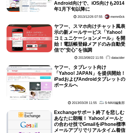
Android向けで、iOS向けも2014
年1月下旬以降に
2013/12/26 07:55
memn0ck
ヤフー、スマホ向けチャット風表
示の新メールサービス「Yahoo!
コミュニケーションメール」を開
始！電話帳登録メアドのみ自動受
信で”安心”を強調
2013/08/22 11:55
datacider
ヤフー、タブレット向け
「Yahoo! JAPAN」を提供開始！
iPadおよびAndroidタブレットの
ポータルへ
2013/03/28 11:55
S-MAX編集部
Exchangeサポート終了を悲しむ
あなたに朗報！ Yahoo!メールと
の合わせ技でGmailをiPhone標準
メールアプリでリアルタイム着信