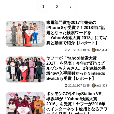
次
1
2
へ
家電部門賞を2017年発売の
iPhone 8が受賞？！2018年に話
題となった検索ワードを
「Yahoo!検索大賞 2018」にて写
真と動画で紹介【レポート】
2018/12/31 19:25
mi2_303
ヤフーが「Yahoo!検索大賞
2017」を発表！今年の“顔”はブ
ルゾンちえみさん、2年連続の欅
坂46や入手困難だったNintendo
Switchも受賞【レポート】
2017/12/27 22:55
mi2_303
ポケモンGOやPlayStation VR、
欅坂46が「Yahoo!検索大賞
2016」を受賞！ヤフーが2016年
のインターネット総括となるアワ