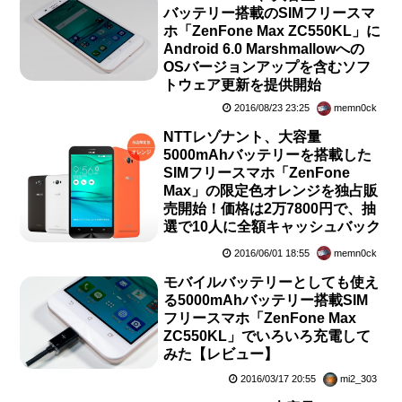
バッテリー搭載のSIMフリースマ
ホ「ZenFone Max ZC550KL」に
Android 6.0 Marshmallowへの
OSバージョンアップを含むソフ
トウェア更新を提供開始
2016/08/23 23:25
memn0ck
NTTレゾナント、大容量
5000mAhバッテリーを搭載した
SIMフリースマホ「ZenFone
Max」の限定色オレンジを独占販
売開始！価格は2万7800円で、抽
選で10人に全額キャッシュバック
2016/06/01 18:55
memn0ck
モバイルバッテリーとしても使え
る5000mAhバッテリー搭載SIM
フリースマホ「ZenFone Max
ZC550KL」でいろいろ充電して
みた【レビュー】
2016/03/17 20:55
mi2_303