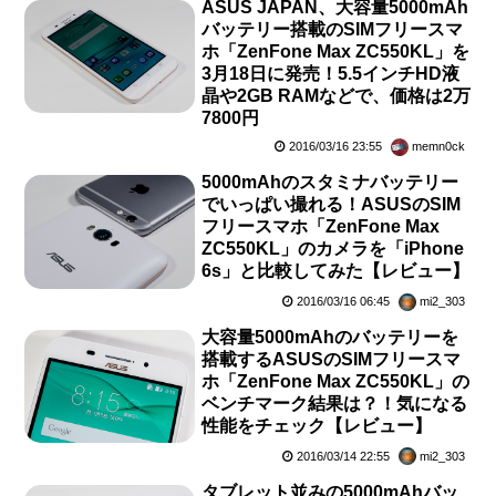
ASUS JAPAN、大容量5000mAh
バッテリー搭載のSIMフリースマ
ホ「ZenFone Max ZC550KL」を
3月18日に発売！5.5インチHD液
晶や2GB RAMなどで、価格は2万
7800円
2016/03/16 23:55
memn0ck
5000mAhのスタミナバッテリー
でいっぱい撮れる！ASUSのSIM
フリースマホ「ZenFone Max
ZC550KL」のカメラを「iPhone
6s」と比較してみた【レビュー】
2016/03/16 06:45
mi2_303
大容量5000mAhのバッテリーを
搭載するASUSのSIMフリースマ
ホ「ZenFone Max ZC550KL」の
ベンチマーク結果は？！気になる
性能をチェック【レビュー】
2016/03/14 22:55
mi2_303
タブレット並みの5000mAhバッ