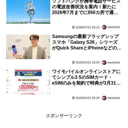
ソフトバンクが携帯電話サービス
の電波改善状況を案内！新たに
2026年7月までに950カ所で通信
品質改善。ポケパーク・カントー
や伊豆諸島など
memn0ck
2026/07/12 20:12
Samsungの最新フラッグシップ
スマホ「Galaxy S26」シリーズ
がQuick ShareとiPhoneなどの
AirDropとのファイル共有機能に
対応予定
memn0ck
2026/03/21 23:55
ワイモバイルオンラインストアに
てシンプル3 SのSIMカード・
eSIMのみを契約で特典が3月31日
23時59分まで増額中！MNPで2万
円相当還元に
memn0ck
2026/02/21 20:25
スポンサーリンク