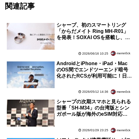
関連記事
シャープ、初のスマートリング
「からだメイト Ring MH-R01」
を発表！SOXAI OSを搭載し、7
月9日発売で予約受付中。価格は4
万1800円
memn0ck
2026/06/16 10:25
AndroidとiPhone・iPad・Mac
のOS間でエンドツーエンド暗号
化されたRCSが利用可能に！日本
ではKDDI・沖縄セルラー電話と
ソフトバンクが対応
memn0ck
2026/05/12 14:36
シャープの次期スマホと見られる
型番「SH-M34」の台湾版とシン
ガポール版が海外のeSIM対応機
種に登録！AQUOS R11または
AQUOS wish6か
memn0ck
2026/01/29 23:25