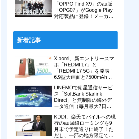
「OPPO Find X9」のau版
「OPG07」がGoogle Play
対応製品に登録！メーカー
版「CPH2797」とともに発
売へ
新着記事
Xiaomi、新エントリースマ
ホ「REDMI 17」と
「REDMI 17 5G」を発表！
6.9型大画面と7500mAhバ
ッテリーなどを搭載。日本
LINEMOで衛星通信サービ
でも発売予定
ス「SoftBank Starlink
Direct」と無制限の海外デ
ータ通信（毎月最大7日
間）が追加料金なしで9月
KDDI、楽天モバイルへの現
から利用可能
行のau回線ローミングを9
月末で予定通りに終了！た
だし、一部の地方限定では