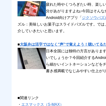
疲れた時やくつろぎたい時、楽し
分があがりますよね♪今回はそんな
Android向けアプリ「
ジクソウパズ
ズル：美味しいお菓子はスライドパズルです。では
介していきたいと思います。
■
大阪弁は活字ではなく“声”で覚えよう！聴いてる
日本全国には独特の方言がありま
いでしょうか？今回紹介するAndr
ら細かいイントネーションなどを
書き感満載でなじみやすい仕上が
■関連リンク
・
エスマックス（S-MAX）