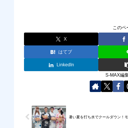
このペ
X
はてブ
LinkedIn
S-MAX
暑い夏を打ち水でクールダウン！