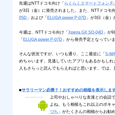
先週はNTTドコモ向け「
らくらくスマートフォン F-
が3日（金）に発売されました。また、NTTドコモ
05D
」および「
ELUGA power P-07D
」が3日（金）
今週は、NTTドコモ向け「
Xperia GX SO-04D
」が9
「
ELUGA power P-07D
」から発売予定となってい
そんな状況ですが、いつも通り、ここ最近に「
S-
めちゃいます。見逃していたアプリもあるかもしれ
人もさらっと読んでもらえればと思います。では、
■
サラリーマン必携？！おすすめの相槌を表示します
上司やおしゃべりな友達との会話
よね。もう相槌もこれ以上のボキャブ
づち
」がたくさんの相槌からお勧