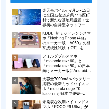
楽天モバイルが7月1〜15日
に全国32都道府県77市区町
村で新たな基地局設置！世
界初の自律型ネットワーク
レベル4による省電力化で
KDDI、新ミッドレンジスマ
通信品質も改善
ホ「Nothing Phone (4a)」
のメーカー版「A069」の相
互接続性試験（IOT）を完
了！au Flex Styleで販売中
フォルダブルスマホ
「motorola razr 60」と
「motorola razr 50」の日本
向けメーカー版にAndroid
16へのOSバージョンアッ
大容量7000mAhバッテリー
プが提供開始
搭載の最新ミッドハイスマ
ホ「motorola edge 70
fusion」が日本で発売へ！
型番「XT2605-6」が技適通
未発表な次期ハイエンドス
過
マホ「POCO F9 Ultra」が