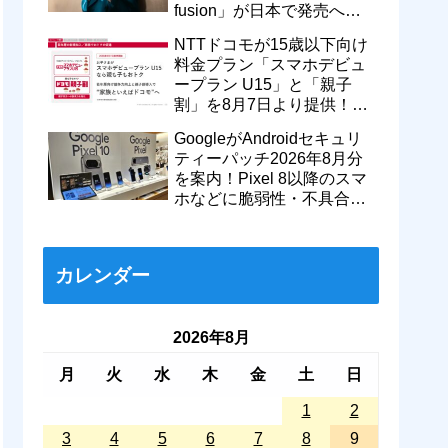
fusion」が日本で発売へ！
型番「XT2605-6」が技適通
NTTドコモが15歳以下向け
過
料金プラン「スマホデビュ
ープラン U15」と「親子
割」を8月7日より提供！親
のドコモ MAXやahamoも月
GoogleがAndroidセキュリ
550円割引に
ティーパッチ2026年8月分
を案内！Pixel 8以降のスマ
ホなどに脆弱性・不具合の
修正を含むソフトウェア更
新が提供開始
カレンダー
2026年8月
月
火
水
木
金
土
日
1
2
3
4
5
6
7
8
9