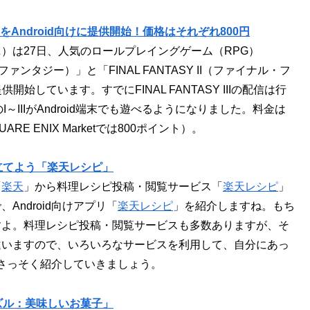
Y IIをAndroid向けに提供開始！価格はそれぞれ800円
）は27日、人気のロールプレイングゲーム（RPG）
・ファンタジー）」と「FINAL FANTASY II（ファイナル・フ
供開始しています。すでにFINAL FANTASY IIIの配信は行
のI～IIIがAndroid端末でも遊べるようになりました。料金は
SQUARE ENIX Marketでは800ポイント）。
立てよう「楽天レシピ」
「
楽天
」から料理レシピ投稿・閲覧サービス「
楽天レシピ
」
Android向けアプリ「
楽天レシピ
」を紹介しますね。もち
すよ。料理レシピ投稿・閲覧サービスも多数ありますが、そ
違いますので、いろいろなサービスを利用して、自分にあっ
さっそく紹介していきましょう。
ズル：美味しいお菓子」