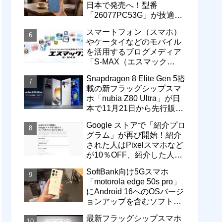
日本で発売へ！型番
「26077PC53G」が技適通
過。大容量10000mAhバッ
スマートフォン（スマホ）
テリー搭載に
やケータイなどのモバイル
を活用するブログメディア
「S-MAX（エスマック
ス）」について
Snapdragon 8 Elite Gen 5搭
載の新フラッグシップスマ
ホ「nubia Z80 Ultra」が日
本で11月21日から先行販
売！価格は13万3800円から
Google ストアで「紹介プロ
グラム」が再び開始！紹介
された人はPixelスマホなど
が10％OFF、紹介した人は
最大5万円分ストアポイン
SoftBank向け5Gスマホ
ト付与
「motorola edge 50s pro」
にAndroid 16へのOSバージ
ョンアップを含むソフトウ
ェア更新が提供開始
最新フラッグシップスマホ