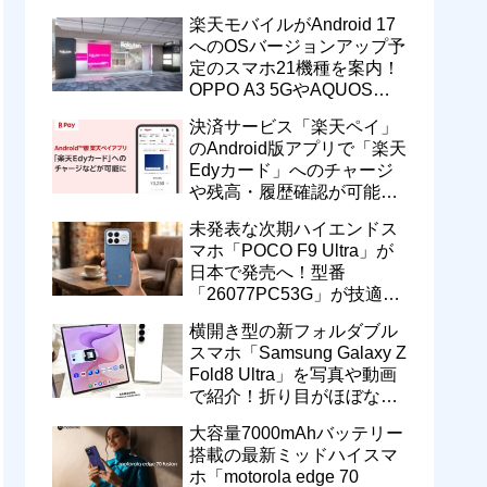
一定期間の新契約でエリア
楽天モバイルがAndroid 17
維持に協力へ
へのOSバージョンアップ予
定のスマホ21機種を案内！
OPPO A3 5GやAQUOS
wish5、Galaxy S23などが
決済サービス「楽天ペイ」
対象
のAndroid版アプリで「楽天
Edyカード」へのチャージ
や残高・履歴確認が可能
に！楽天ペイ残高との相互
未発表な次期ハイエンドス
交換なども
マホ「POCO F9 Ultra」が
日本で発売へ！型番
「26077PC53G」が技適通
過。大容量10000mAhバッ
横開き型の新フォルダブル
テリー搭載に
スマホ「Samsung Galaxy Z
Fold8 Ultra」を写真や動画
で紹介！折り目がほぼない
8インチ大画面【レポー
大容量7000mAhバッテリー
ト】
搭載の最新ミッドハイスマ
ホ「motorola edge 70