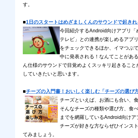
す。
■
1日のスタートはめざましくんのサウンドで起き
今回紹介するAndroid向けアプ
テレビ」との連携が楽しめるアプ
をチェックできるほか、イマつぶ
中に発表される！なんてことがあ
ん仕様のサウンドで目覚めよくスッキリ起きること
していきたいと思います。
■
チーズの入門書！おいしく楽しむ「チーズの選び方・
チーズといえば、お酒にも合い、
そんなチーズの種類や選び方、食
までを網羅しているAndroid向け
チーズが好きな方ならぜひインス
てみましょう。