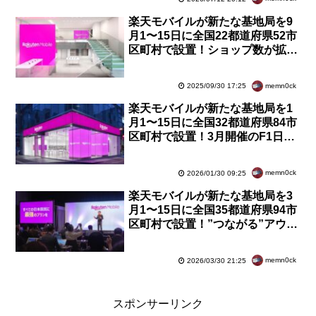
楽天モバイルが新たな基地局を9
月1〜15日に全国22都道府県52市
区町村で設置！ショップ数が拡
大。オフライン強化で都心以外や
中高齢の獲得推進
memn0ck
2025/09/30 17:25
楽天モバイルが新たな基地局を1
月1〜15日に全国32都道府県84市
区町村で設置！3月開催のF1日本
グランプリレースで電波強化対策
を実施
memn0ck
2026/01/30 09:25
楽天モバイルが新たな基地局を3
月1〜15日に全国35都道府県94市
区町村で設置！”つながる”アウト
ドアマッププロジェクトが公開。
ステッカーが目印
memn0ck
2026/03/30 21:25
スポンサーリンク