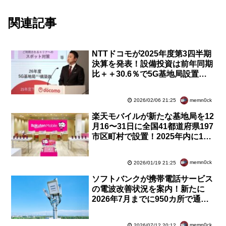
関連記事
NTTドコモが2025年度第3四半期
決算を発表！設備投資は前年同期
比＋＋30.6％で5G基地局設置を
加速、2026年度も3倍ペースを維
持。地下鉄も改善
memn0ck
2026/02/06 21:25
楽天モバイルが新たな基地局を12
月16〜31日に全国41都道府県197
市区町村で設置！2025年内に1万
局＋αの追加設置は一部今期にず
れ込み
memn0ck
2026/01/19 21:25
ソフトバンクが携帯電話サービス
の電波改善状況を案内！新たに
2026年7月までに950カ所で通信
品質改善。ポケパーク・カントー
や伊豆諸島など
memn0ck
2026/07/12 20:12