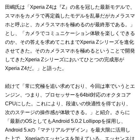
田嶋氏は「Xperia Z4は『Z』の名を冠した最新モデルで、
スマホをカメラで再定義したモデルを乱暴だがカメラスマ
ホと呼ぶと、カメラスマホを極めるのが最終形である。」
とし、「カメラでコミュニケーション体験を楽しくできる
のか、その答えを求めてこれまでXperia Zシリーズを進化
させてきた。そのカメラスマホを極めるということで開発
してきたXperia Zシリーズにおいてひとつの完成形が
Xperia Z4だ。」と語った。
続けて「常に究極を追い求めており、今回は車でいうとエ
ンジン、つまり、プロセッサーを64bit対応のオクタコア
CPUにした。これにより、段違いの快適性を得ており、
次のステージの操作感が体験できる。」と紹介。さらに
「最新のOSとしてもAndroid 5.0.2 Lollipopを採用し、
Android 5.xの『マテリアルデザイン』を最大限に活用し
た上で、Xperiaのエッセンスを加えている。エッセンスは