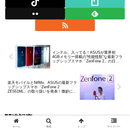
インテル、入ってる！ASUSが業界初
4GBメモリー搭載の”性能怪獣”な最新フラ
ッグシップスマホ「ZenFone 2」の日本
発売について発表会を開催【レポート】
楽天モバイルとNifMo、ASUSの最新フラ
ッグシップスマホ「ZenFone 2
ZE551ML」の取り扱いを発表！微妙に違
う価格や特典をチェック
関連記事
ホーム
検索
トップ
サイドバー