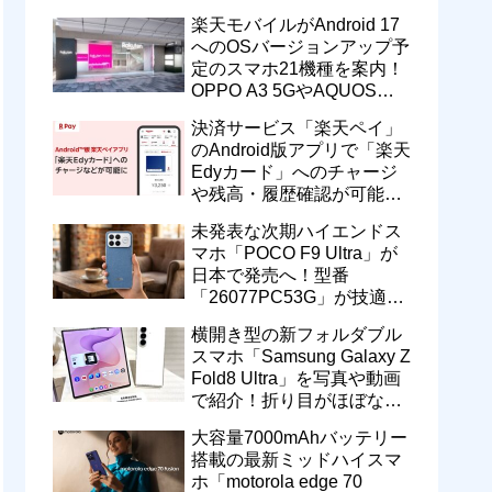
一定期間の新契約でエリア
楽天モバイルがAndroid 17
維持に協力へ
へのOSバージョンアップ予
定のスマホ21機種を案内！
OPPO A3 5GやAQUOS
wish5、Galaxy S23などが
決済サービス「楽天ペイ」
対象
のAndroid版アプリで「楽天
Edyカード」へのチャージ
や残高・履歴確認が可能
に！楽天ペイ残高との相互
未発表な次期ハイエンドス
交換なども
マホ「POCO F9 Ultra」が
日本で発売へ！型番
「26077PC53G」が技適通
過。大容量10000mAhバッ
横開き型の新フォルダブル
テリー搭載に
スマホ「Samsung Galaxy Z
Fold8 Ultra」を写真や動画
で紹介！折り目がほぼない
8インチ大画面【レポー
大容量7000mAhバッテリー
ト】
搭載の最新ミッドハイスマ
ホ「motorola edge 70