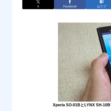
X
Facebook
はてブ
Xperia SO-01BとLYNX 