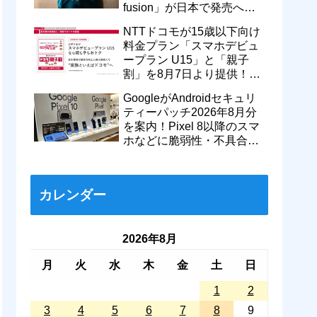
fusion」が日本で発売へ！
型番「XT2605-6」が技適通
NTTドコモが15歳以下向け
過
料金プラン「スマホデビュ
ープラン U15」と「親子
割」を8月7日より提供！親
のドコモ MAXやahamoも月
GoogleがAndroidセキュリ
550円割引に
ティーパッチ2026年8月分
を案内！Pixel 8以降のスマ
ホなどに脆弱性・不具合の
修正を含むソフトウェア更
新が提供開始
カレンダー
2026年8月
月
火
水
木
金
土
日
1
2
3
4
5
6
7
8
9