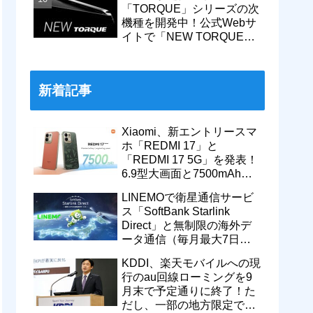
「TORQUE」シリーズの次
機種を開発中！公式Webサ
イトで「NEW TORQUE」
の一部デザインを公開。
KDDIから発売へ
新着記事
Xiaomi、新エントリースマ
ホ「REDMI 17」と
「REDMI 17 5G」を発表！
6.9型大画面と7500mAhバ
ッテリーなどを搭載。日本
LINEMOで衛星通信サービ
でも発売予定
ス「SoftBank Starlink
Direct」と無制限の海外デ
ータ通信（毎月最大7日
間）が追加料金なしで9月
KDDI、楽天モバイルへの現
から利用可能
行のau回線ローミングを9
月末で予定通りに終了！た
だし、一部の地方限定では