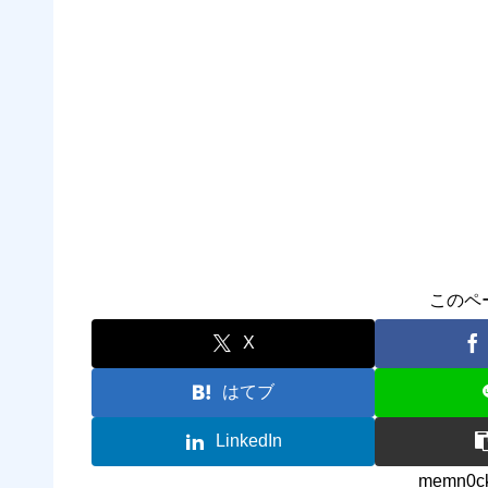
このペ
X
はてブ
LinkedIn
memn