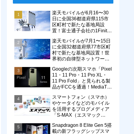
楽天モバイルが6月16〜30
日に全国36都道府県115市
区町村で新たな基地局設
置！富士通子会社の1Finity
製無線装置を導入開始。5G
楽天モバイルが7月1〜15日
エリアが拡大
に全国32都道府県77市区町
村で新たな基地局設置！世
界初の自律型ネットワーク
レベル4による省電力化で
Googleの次期スマホ「Pixel
通信品質も改善
11・11 Pro・11 Pro XL・
11 Pro Fold」と見られる製
品がFCCを通過！MediaTek
製モデム搭載に
スマートフォン（スマホ）
やケータイなどのモバイル
を活用するブログメディア
「S-MAX（エスマック
ス）」について
Snapdragon 8 Elite Gen 5搭
載の新フラッグシップスマ