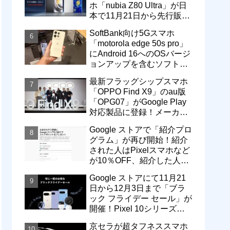
ホ「nubia Z80 Ultra」が日
本で11月21日から先行販
売！価格は13万3800円から
SoftBank向け5Gスマホ
「motorola edge 50s pro」
にAndroid 16へのOSバージ
ョンアップを含むソフトウ
ェア更新が提供開始
最新フラッグシップスマホ
「OPPO Find X9」のau版
「OPG07」がGoogle Play
対応製品に登録！メーカー
版「CPH2797」とともに発
Google ストアで「紹介プロ
売へ
グラム」が再び開始！紹介
された人はPixelスマホなど
が10％OFF、紹介した人は
最大5万円分ストアポイン
Google ストアにて11月21
ト付与
日から12月3日まで「ブラ
ック フライデー セール」が
開催！Pixel 10シリーズや
Pixel 9a・9 Proなどがお得
京セラが超タフネススマホ
に