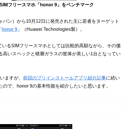
Mフリースマホ「honor 9」をベンチマーク
パン）から10月12日に発売された主に若者をターゲット
「
honor 9
」（Huawei Technologies製）。
れているSIMフリースマホとしては比較的高額ながら、その価
る高いスペックと積層ガラスの筐体が美しい1台となってい
ていますが、
前回のプリインストールアプリ紹介記事
に続い
で、honor 9の基本性能を紹介したいと思います。