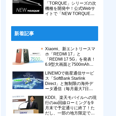
「TORQUE」シリーズの次
機種を開発中！公式Webサ
イトで「NEW TORQUE」
の一部デザインを公開。
KDDIから発売へ
新着記事
Xiaomi、新エントリースマ
ホ「REDMI 17」と
「REDMI 17 5G」を発表！
6.9型大画面と7500mAhバ
ッテリーなどを搭載。日本
LINEMOで衛星通信サービ
でも発売予定
ス「SoftBank Starlink
Direct」と無制限の海外デ
ータ通信（毎月最大7日
間）が追加料金なしで9月
KDDI、楽天モバイルへの現
から利用可能
行のau回線ローミングを9
月末で予定通りに終了！た
だし、一部の地方限定では