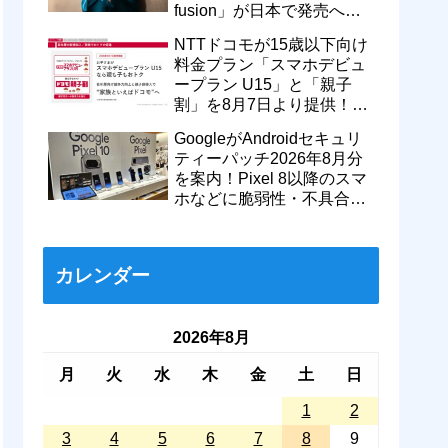
fusion」が日本で発売へ！
型番「XT2605-6」が技適通
NTTドコモが15歳以下向け
過
料金プラン「スマホデビュ
ープラン U15」と「親子
割」を8月7日より提供！親
のドコモ MAXやahamoも月
GoogleがAndroidセキュリ
550円割引に
ティーパッチ2026年8月分
を案内！Pixel 8以降のスマ
ホなどに脆弱性・不具合の
修正を含むソフトウェア更
新が提供開始
カレンダー
2026年8月
月
火
水
木
金
土
日
1
2
3
4
5
6
7
8
9