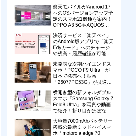
一定期間の新契約でエリア
楽天モバイルがAndroid 17
維持に協力へ
へのOSバージョンアップ予
定のスマホ21機種を案内！
OPPO A3 5GやAQUOS
wish5、Galaxy S23などが
決済サービス「楽天ペイ」
対象
のAndroid版アプリで「楽天
Edyカード」へのチャージ
や残高・履歴確認が可能
に！楽天ペイ残高との相互
未発表な次期ハイエンドス
交換なども
マホ「POCO F9 Ultra」が
日本で発売へ！型番
「26077PC53G」が技適通
過。大容量10000mAhバッ
横開き型の新フォルダブル
テリー搭載に
スマホ「Samsung Galaxy Z
Fold8 Ultra」を写真や動画
で紹介！折り目がほぼない
8インチ大画面【レポー
大容量7000mAhバッテリー
ト】
搭載の最新ミッドハイスマ
ホ「motorola edge 70