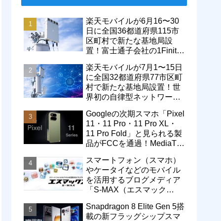
楽天モバイルが6月16〜30
日に全国36都道府県115市
区町村で新たな基地局設
置！富士通子会社の1Finity
製無線装置を導入開始。5G
楽天モバイルが7月1〜15日
エリアが拡大
に全国32都道府県77市区町
村で新たな基地局設置！世
界初の自律型ネットワーク
レベル4による省電力化で
Googleの次期スマホ「Pixel
通信品質も改善
11・11 Pro・11 Pro XL・
11 Pro Fold」と見られる製
品がFCCを通過！MediaTek
製モデム搭載に
スマートフォン（スマホ）
やケータイなどのモバイル
を活用するブログメディア
「S-MAX（エスマック
ス）」について
Snapdragon 8 Elite Gen 5搭
載の新フラッグシップスマ