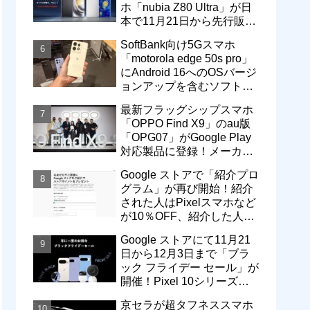
ホ「nubia Z80 Ultra」が日
本で11月21日から先行販
売！価格は13万3800円から
SoftBank向け5Gスマホ
「motorola edge 50s pro」
にAndroid 16へのOSバージ
ョンアップを含むソフトウ
ェア更新が提供開始
最新フラッグシップスマホ
「OPPO Find X9」のau版
「OPG07」がGoogle Play
対応製品に登録！メーカー
版「CPH2797」とともに発
Google ストアで「紹介プロ
売へ
グラム」が再び開始！紹介
された人はPixelスマホなど
が10％OFF、紹介した人は
最大5万円分ストアポイン
Google ストアにて11月21
ト付与
日から12月3日まで「ブラ
ック フライデー セール」が
開催！Pixel 10シリーズや
Pixel 9a・9 Proなどがお得
京セラが超タフネススマホ
に