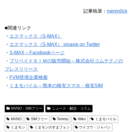
記事執筆：
memn0ck
■関連リンク
・
エスマックス（S-MAX）
・
エスマックス（S-MAX） smaxjp on Twitter
・
S-MAX – Facebookページ
・
プリペイドＳＩＭの販売開始 – 株式会社コムテクノの
プレスリリース
・
FVM登壇企業検索
・
くまモバイル – 熊本の格安スマホ・格安SIM
MVNO・SIMフリー
ニュース・解説・コラム
MVNO
SIMフリー
Tommy
Wiko
くまモバイル
くまモン
くまモンのすまフォン
ウイコウ・ジャパン