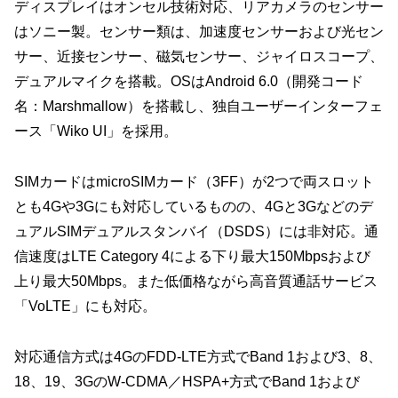
ディスプレイはオンセル技術対応、リアカメラのセンサー
はソニー製。センサー類は、加速度センサーおよび光セン
サー、近接センサー、磁気センサー、ジャイロスコープ、
デュアルマイクを搭載。OSはAndroid 6.0（開発コード
名：Marshmallow）を搭載し、独自ユーザーインターフェ
ース「Wiko UI」を採用。
SIMカードはmicroSIMカード（3FF）が2つで両スロット
とも4Gや3Gにも対応しているものの、4Gと3Gなどのデ
ュアルSIMデュアルスタンバイ（DSDS）には非対応。通
信速度はLTE Category 4による下り最大150Mbpsおよび
上り最大50Mbps。また低価格ながら高音質通話サービス
「VoLTE」にも対応。
対応通信方式は4GのFDD-LTE方式でBand 1および3、8、
18、19、3GのW-CDMA／HSPA+方式でBand 1および