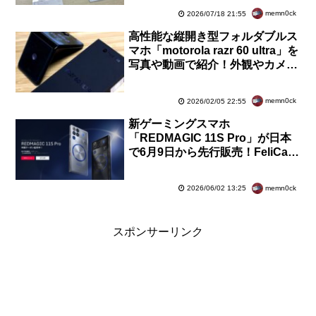
memn0ck
2026/07/18 21:55
高性能な縦開き型フォルダブルス
マホ「motorola razr 60 ultra」を
写真や動画で紹介！外観やカメラ
機能、ベンチマークなど【レビュ
ー】
memn0ck
2026/02/05 22:55
新ゲーミングスマホ
「REDMAGIC 11S Pro」が日本
で6月9日から先行販売！FeliCaや
防水に対応。価格は14万9800円
からで最大5千円割引も
memn0ck
2026/06/02 13:25
スポンサーリンク