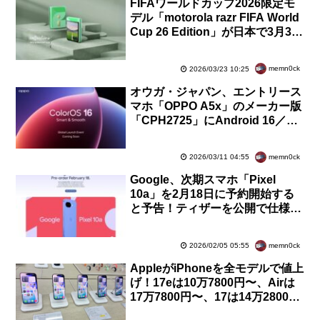
FIFAワールドカップ2026限定モ
デル「motorola razr FIFA World
Cup 26 Edition」が日本で3月31
日に発売！予約中で価格は10万
2026円
memn0ck
2026/03/23 10:25
オウガ・ジャパン、エントリース
マホ「OPPO A5x」のメーカー版
「CPH2725」にAndroid 16／
ColorOS 16へのOSバージョンア
ップを提供開始
memn0ck
2026/03/11 04:55
Google、次期スマホ「Pixel
10a」を2月18日に予約開始する
と予告！ティザーを公開で仕様や
価格などの詳細は後日案内。外観
はほぼ9aと同じ
memn0ck
2026/02/05 05:55
AppleがiPhoneを全モデルで値上
げ！17eは10万7800円〜、Airは
17万7800円〜、17は14万2800
円〜など。最大＋2万5000円に