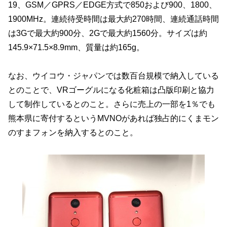
19、GSM／GPRS／EDGE方式で850および900、1800、
1900MHz。連続待受時間は最大約270時間、連続通話時間
は3Gで最大約900分、2Gで最大約1560分。サイズは約
145.9×71.5×8.9mm、質量は約165g。
なお、ウイコウ・ジャパンでは数百台規模で納入している
とのことで、VRゴーグルになる化粧箱は凸版印刷と協力
して制作しているとのこと。さらに売上の一部を1％でも
熊本県に寄付するというMVNOがあれば独占的にくまモン
のすまフォンを納入するとのこと。