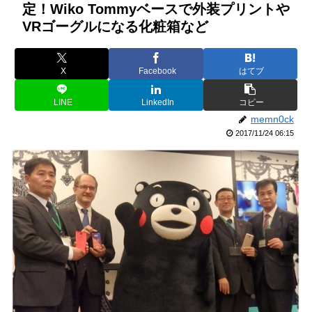
定！Wiko Tommyベースで外装プリントや
VRゴーグルになる化粧箱など
X
Facebook
はてブ
LINE
LinkedIn
コピー
memn0ck
2017/11/24 06:15