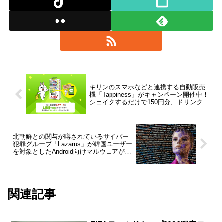
キリンのスマホなどと連携する自動販売
機「Tappiness」がキャンペーン開催中！
シェイクするだけで150円分、ドリンクを
買うと100円分のLINE Payがもれなくも
らえる
北朝鮮との関与が噂されているサイバー
犯罪グループ「Lazarus」が韓国ユーザー
を対象としたAndroid向けマルウェアが配
信か？McAfeeが発見し、すでにGoogle
Playストアからは削除
関連記事