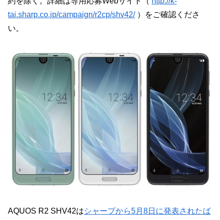
約を除く。詳細は専用応募Webサイト（
http://k-
tai.sharp.co.jp/campaign/r2cp/shv42/
）をご確認くださ
い。
AQUOS R2 SHV42は
シャープから5月8日に発表されたば