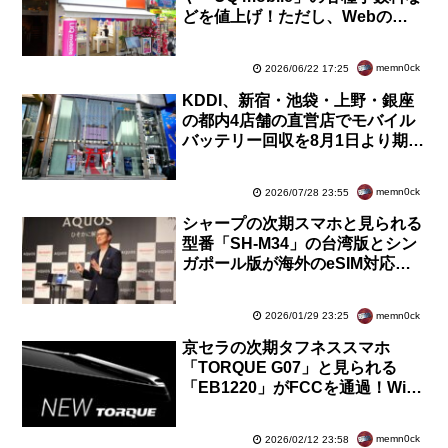
どを値上げ！ただし、Webの
eSIM発行は当面無料から無料に
改定
memn0ck
2026/06/22 17:25
KDDI、新宿・池袋・上野・銀座
の都内4店舗の直営店でモバイル
バッテリー回収を8月1日より期間
限定で実施！au利用者以外もOK
で来店予約不要
memn0ck
2026/07/28 23:55
シャープの次期スマホと見られる
型番「SH-M34」の台湾版とシン
ガポール版が海外のeSIM対応機
種に登録！AQUOS R11または
AQUOS wish6か
memn0ck
2026/01/29 23:25
京セラの次期タフネススマホ
「TORQUE G07」と見られる
「EB1220」がFCCを通過！Wi-Fi
6E対応でサイズはG06と同じ。型
番は「KYG06」に
memn0ck
2026/02/12 23:58