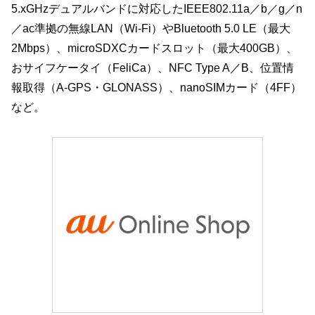
5.xGHzデュアルバンドに対応したIEEE802.11a／b／g／n
／ac準拠の無線LAN（Wi-Fi）やBluetooth 5.0 LE（最大
2Mbps）、microSDXCカードスロット（最大400GB）、
おサイフケータイ（FeliCa）、NFC Type A／B、位置情
報取得（A-GPS・GLONASS）、nanoSIMカード（4FF）
など。