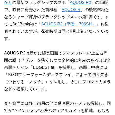
かり
の最新フラッグシップスマホ「
AQUOS R2
」のau版
で、昨夏に発売された前機種「
AQUOS R
」の後継機種と
なるシャープ渾身のフラッグシップスマホ第2弾です。す
でにSoftBank向け「
AQUOS R2（型番：706SH）
」も発
表されていますが、発売時期は同じ6月上旬となっていま
す。
AQUOS R2は新たに縦長画面でディスプレイの上左右周
囲の縁（ベゼル）を狭くしつつ全体的に丸みのあるほぼ全
画面デザイン「EDGEST fit」を採用し、画面上中央には
「IGZOフリーフォームディスプレイ」によって切り欠き
（いわゆる「ノッチ」）を採用し、そこにフロントカメラ
などを搭載しています。
また背面には静止画用の他に動画用のカメラも搭載し、同
社が“ツインカメラ”と呼ぶデュアルカメラを搭載。もちろ