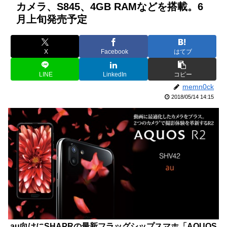
カメラ、S845、4GB RAMなどを搭載。6
月上旬発売予定
X
Facebook
はてブ
LINE
LinkedIn
コピー
memn0ck
2018/05/14 14:15
au向けにSHAPRの最新フラッグシップスマホ「AQUOS