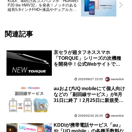
KDDI、au向け高コスパスマホ「HUAWEI
P20 lite HWV32」を発表！ノッチのある
縦長5.8インチFHD+液晶やデュアルカメ
ラなどを搭載。6月上旬発売予定
関連記事
京セラが超タフネススマホ
「TORQUE」シリーズの次機種
を開発中！公式Webサイトで
「NEW TORQUE」の一部デザイ
ンを公開。KDDIから発売へ
memn0ck
2025/09/27 23:55
auおよびUQ mobileにて個人向け
などの「副回線サービス」が8月
31日に終了！2月25日に新規受付
終了。法人向けタイプS・タイプ
Dのみ継続
memn0ck
2026/02/16 20:25
KDDIが携帯電話サービス「au」
や「UQ mobile」の各種手数料な