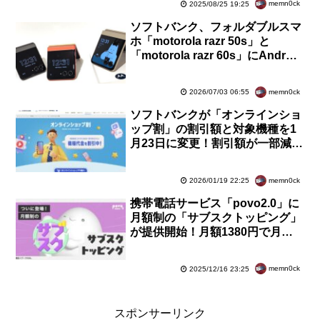
memn0ck
2025/08/25 19:25
ソフトバンク、フォルダブルスマ
ホ「motorola razr 50s」と
「motorola razr 60s」にAndroid
16へのOSバージョンアップを提
供開始
memn0ck
2026/07/03 06:55
ソフトバンクが「オンラインショ
ップ割」の割引額と対象機種を1
月23日に変更！割引額が一部減額
のほか、番号移行では多くが対象
外に
memn0ck
2026/01/19 22:25
携帯電話サービス「povo2.0」に
月額制の「サブスクトッピング」
が提供開始！月額1380円で月間
5GBと月額2780円で月間30GBが
用意
memn0ck
2025/12/16 23:25
スポンサーリンク