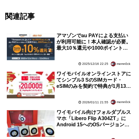
関連記事
アマゾンでau PAYによる支払い
が利用可能に！本人確認が必要。
最大10％還元や1000ポイントプ
レゼントなどのキャンペーンを実
施
memn0ck
2025/12/16 22:25
ワイモバイルオンラインストアに
てシンプル3 SのSIMカード・
eSIMのみを契約で特典が1月13日
14時59分まで増額中！MNPで2万
円相当還元に
memn0ck
2026/01/11 21:55
ワイモバイル向けフォルダブルス
マホ「Libero Flip A304ZT」に
Android 15へのOSバージョンア
ップを含むソフトウェア更新が提
供開始