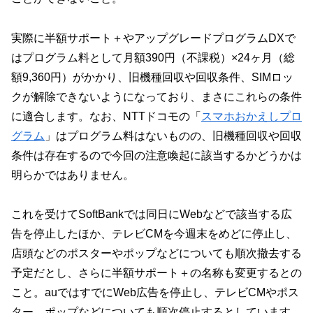
実際に半額サポート＋やアップグレードプログラムDXで
はプログラム料として月額390円（不課税）×24ヶ月（総
額9,360円）がかかり、旧機種回収や回収条件、SIMロッ
クが解除できないようになっており、まさにこれらの条件
に適合します。なお、NTTドコモの「
スマホおかえしプロ
グラム
」はプログラム料はないものの、旧機種回収や回収
条件は存在するので今回の注意喚起に該当するかどうかは
明らかではありません。
これを受けてSoftBankでは同日にWebなどで該当する広
告を停止したほか、テレビCMを今週末をめどに停止し、
店頭などのポスターやポップなどについても順次撤去する
予定だとし、さらに半額サポート＋の名称も変更するとの
こと。auではすでにWeb広告を停止し、テレビCMやポス
ター、ポップなどについても順次停止するとしています。