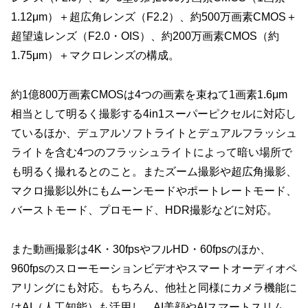
1.12μm）＋超広角レンズ（F2.2）、約500万画素CMOS＋
超望遠レンズ（F2.0・OIS）、約200万画素CMOS（約
1.75μm）＋マクロレンズの構成。
約1億800万画素CMOSは4つの画素を束ねて1画素1.6μm
相当として明るく撮影する4in1スーパーピクセルに対応し
ているほか、デュアルソフトライトとデュアルフラッシュ
ライトを含む4つのフラッシュライトによって暗い場所で
も明るく撮れるとのこと。またズーム撮影や超広角撮影、
マクロ撮影以外にもムーンモードやポートレートモード、
バーストモード、プロモード、HDR撮影などに対応。
また動画撮影は4K・30fpsやフルHD・60fpsのほか、
960fpsのスローモーションビデオやスマートオーディオペ
アリングにも対応。もちろん、他社と同様にカメラ機能に
はAI（人工知能）も活用し、AI美顔やAIスマートスリム、