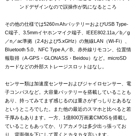
ンドデザインなので誤操作が気になるところ
その他の仕様では5260ｍAhバッテリーおよびUSB Type-
C端子、3.5mmイヤホンマイク端子、IEEE802.11a／b／g
／n／ac準拠（2.4および5.xGHz）の無線LAN（Wi-Fi）、
Bluetooth 5.0、NFC Type A／B、赤外線リモコン、位置情
報取得（A-GPS・GLONASS・Beidou）など。microSD
カードなどの外部ストレージスロットはなし。
センサー類は加速度センサーおよびジャイロセンサー、電
子コンパスなど。大容量バッテリーを搭載していることも
あり、持ってみてまず感じるのは重さがずっしりとあるな
というところでした。また他の最近のスマホと比べると若
干厚みもあります。一方、1億800万画素CMOSを搭載し
ていることもあってか、リアカメラは多少出っ張ってお
り、背面側を下にして置くとカタカタ言います。