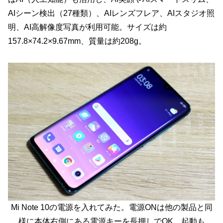
AIシーン検出（27種類）、AIレンズフレア、AIスタジオ照
明、AI高解像度写真が利用可能。サイズは約
157.8×74.2×9.67mm、質量は約208g。
Mi Note 10の電源を入れてみた。電源ONは他の製品と同
様に本体右側にある電源キーを長押しでOK。起動も