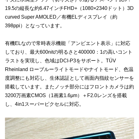
19.5の縦長な約6.47インチFHD+（1080×2340ドット）3D
curved Super AMOLED／有機ELディスプレイ（約
398ppi）となっています。
有機ELなので常時表示機能「アンビエント表示」に対応
しており、最大600nitの明るさと400000：1の高いコント
ラストを実現し、色域はDCI-P3をサポート。TÜV
Rheinland ローブルーライトモードやナイトモード、色温
度調整にも対応し、生体認証として画面内指紋センサーを
搭載しています。またノッチ部分にはフロントカメラは約
3200万画素CMOS（1画素1.6μm）＋F2.0レンズを搭載
し、4in1スーパーピクセルに対応。