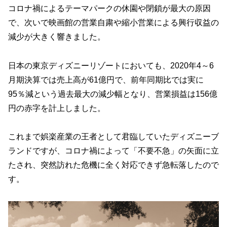
コロナ禍によるテーマパークの休園や閉鎖が最大の原因
で、次いで映画館の営業自粛や縮小営業による興行収益の
減少が大きく響きました。
日本の東京ディズニーリゾートにおいても、2020年4～6
月期決算では売上高が61億円で、前年同期比では実に
95％減という過去最大の減少幅となり、営業損益は156億
円の赤字を計上しました。
これまで娯楽産業の王者として君臨していたディズニーブ
ランドですが、コロナ禍によって「不要不急」の矢面に立
たされ、突然訪れた危機に全く対応できず急転落したので
す。