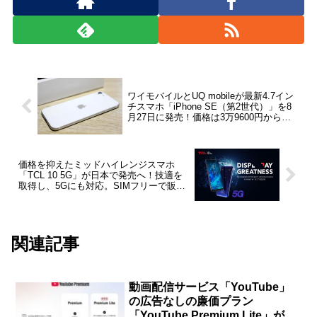
ワイモバイルとUQ mobileが最新4.7イン
チスマホ「iPhone SE（第2世代）」を8
月27日に発売！価格は3万9600円からと3
万5640円からに
価格を抑えたミッドハイレンジスマホ
「TCL 10 5G」が日本で発売へ！技適を
取得し、5Gにも対応。SIMフリーで販売
か
関連記事
動画配信サービス「YouTube」
の広告なしの廉価プラン
「YouTube Premium Lite」が日