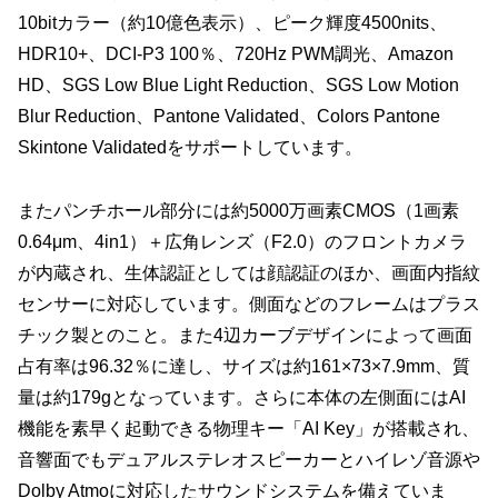
10bitカラー（約10億色表示）、ピーク輝度4500nits、
HDR10+、DCI-P3 100％、720Hz PWM調光、Amazon
HD、SGS Low Blue Light Reduction、SGS Low Motion
Blur Reduction、Pantone Validated、Colors Pantone
Skintone Validatedをサポートしています。
またパンチホール部分には約5000万画素CMOS（1画素
0.64μm、4in1）＋広角レンズ（F2.0）のフロントカメラ
が内蔵され、生体認証としては顔認証のほか、画面内指紋
センサーに対応しています。側面などのフレームはプラス
チック製とのこと。また4辺カーブデザインによって画面
占有率は96.32％に達し、サイズは約161×73×7.9mm、質
量は約179gとなっています。さらに本体の左側面にはAI
機能を素早く起動できる物理キー「AI Key」が搭載され、
音響面でもデュアルステレオスピーカーとハイレゾ音源や
Dolby Atmoに対応したサウンドシステムを備えていま