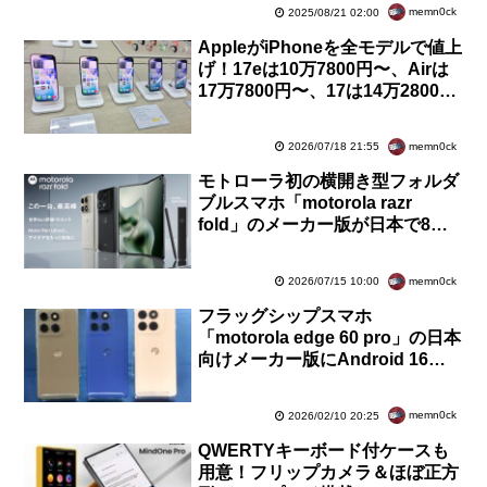
memn0ck
2025/08/21 02:00
AppleがiPhoneを全モデルで値上
げ！17eは10万7800円〜、Airは
17万7800円〜、17は14万2800
円〜など。最大＋2万5000円に
memn0ck
2026/07/18 21:55
モトローラ初の横開き型フォルダ
ブルスマホ「motorola razr
fold」のメーカー版が日本で8月4
日に発売！価格は29万9800円で
予約受付中
memn0ck
2026/07/15 10:00
フラッグシップスマホ
「motorola edge 60 pro」の日本
向けメーカー版にAndroid 16へ
のOSバージョンアップを含むソ
フトウェア更新が提供開始
memn0ck
2026/02/10 20:25
QWERTYキーボード付ケースも
用意！フリップカメラ＆ほぼ正方