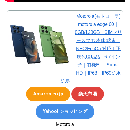
Motorola(モトローラ)
motorola edge 60｜
8GB/128GB｜SIMフリ
ースマホ 本体 端末｜
NFC/FeliCa 対応｜正
規代理店品｜6.7イン
チ｜有機EL｜Super
HD｜IP68・IP69防水
防塵
Amazon.co.jp
楽天市場
Yahoo! ショッピング
Motorola