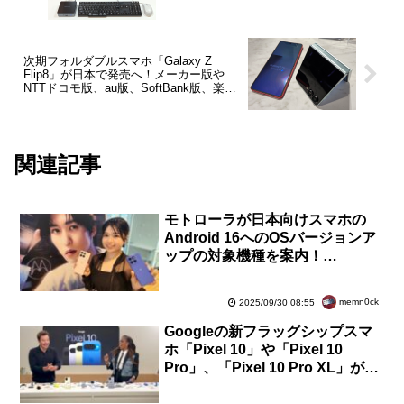
ビュー】
次期フォルダブルスマホ「Galaxy Z
Flip8」が日本で発売へ！メーカー版や
NTTドコモ版、au版、SoftBank版、楽天
モバイル版が認証を通過
関連記事
モトローラが日本向けスマホの
Android 16へのOSバージョンア
ップの対象機種を案内！
motorola razr 50・40シリーズや
edge 60・50シリーズなど
memn0ck
2025/09/30 08:55
Googleの新フラッグシップスマ
ホ「Pixel 10」や「Pixel 10
Pro」、「Pixel 10 Pro XL」が正
式発表！8月28日より順次発売。
価格は12万8900円から