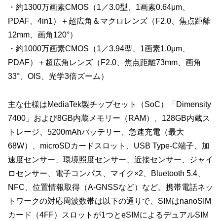
・約1300万画素CMOS（1／3.0型、1画素0.64μm、
PDAF、4in1）＋超広角＆マクロレンズ（F2.0、焦点距離
12mm、画角120°）
・約1000万画素CMOS（1／3.94型、1画素1.0μm、
PDAF）＋超広角レンズ（F2.0、焦点距離73mm、画角
33°、OIS、光学3倍ズーム）
主な仕様はMediaTek製チップセット（SoC）「Dimensity
7400」および8GB内蔵メモリー（RAM）、128GB内蔵ス
トレージ、5200mAhバッテリー、急速充電（最大
68W）、microSDカードスロット、USB Type-C端子、加
速度センサー、環境照度センサー、近接センサー、ジャイ
ロセンサー、電子コンパス、マイク×2、Bluetooth 5.4、
NFC、位置情報取得（A-GNSSなど）など。携帯電話ネッ
トワークの対応周波数帯は以下の通りで、SIMはnanoSIM
カード（4FF）スロットが1つとeSIMによるデュアルSIM