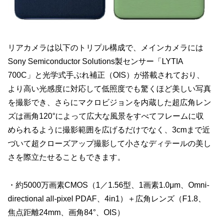
リアカメラは以下のトリプル構成で、メインカメラには
Sony Semiconductor Solutions製センサー「LYTIA
700C」と光学式手ぶれ補正（OIS）が搭載されており、
より高い光感度に対応して低照度でも驚くほど美しい写真
を撮影でき、さらにマクロビジョンを内蔵した超広角レン
ズは画角120°によって広大な風景をすべてフレームに収
められるように撮影範囲を広げるだけでなく、3cmまで近
づいて超クローズアップ撮影して小さなディテールの美し
さを際立たせることもできます。
・約5000万画素CMOS（1／1.56型、1画素1.0μm、Omni-
directional all-pixel PDAF、4in1）＋広角レンズ（F1.8、
焦点距離24mm、画角84°、OIS）