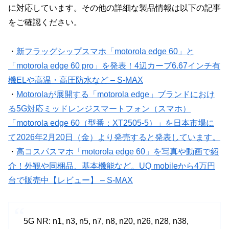
に対応しています。その他の詳細な製品情報は以下の記事
をご確認ください。
・
新フラッグシップスマホ「motorola edge 60」と
「motorola edge 60 pro」を発表！4辺カーブ6.67インチ有
機ELや高温・高圧防水など – S-MAX
・
Motorolaが展開する「motorola edge」ブランドにおけ
る5G対応ミッドレンジスマートフォン（スマホ）
「motorola edge 60（型番：XT2505-5）」を日本市場に
て2026年2月20日（金）より発売すると発表しています。
・
高コスパスマホ「motorola edge 60」を写真や動画で紹
介！外観や同梱品、基本機能など。UQ mobileから4万円
台で販売中【レビュー】 – S-MAX
5G NR: n1, n3, n5, n7, n8, n20, n26, n28, n38,