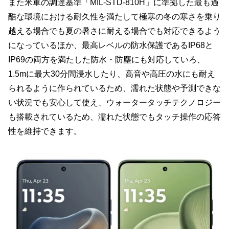
また米軍の調達基準「MIL-STD-810H」に準拠した最も過
酷な環境における耐久性を満たして極寒の冬の寒さを乗り
越える場合でも夏の暑さに耐える場合でも対応できるよう
になっているほか、最高レベルの防水保護であるIP68と
IP69の両方を満たした防水・防塵にも対応していろ、
1.5mに最大30分間浸水したり、高音や高圧の水にも耐え
られるように作られているため、濡れた状態や予測できな
い状況でも安心して使え、ウォータータッチテクノロジー
も搭載されているため、濡れた状態でもタッチ操作の応答
性を維持できます。