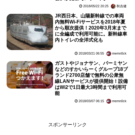
2018/05/22 20:25
秋吉健
JR西日本、山陽新幹線での車両
内無料Wi-Fiサービスを2018年夏
から順次提供！2020年3月末まで
に全編成で利用可能に。新幹線車
内トイレの全洋式化も
2018/03/21 06:55
memn0ck
ガストやジョナサン、バーミヤン
などのすかいらーくグループ18ブ
ランド2700店舗で無料の公衆無
線LANサービスが提供開始！設備
はWi2で1日最大3時間まで利用可
能
2018/03/07 06:15
memn0ck
スポンサーリンク