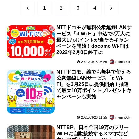
前
次
1
2
3
4
へ
へ
NTTドコモが無料公衆無線LANサ
ービス「d Wi-Fi」申込で2万人に
最大1万ポイントが当たるキャン
ペーンを開始！docomo Wi-Fiは
2022年2月8日終了に
2020/08/18 08:55
memn0ck
NTTドコモ、誰でも無料で使える
公衆無線LANサービス「d Wi-
Fi」を3月25日に提供開始！抽選
で最大10万ポイントプレゼントキ
ャンペーンも実施
2020/03/26 11:25
memn0ck
NTTBP、日本全国19万のフリー
Wi-Fiに自動接続するスマホなど