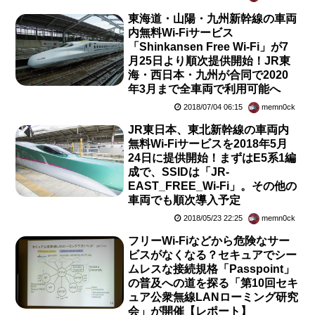
東海道・山陽・九州新幹線の車両
内無料Wi-Fiサービス
「Shinkansen Free Wi-Fi」が7
月25日より順次提供開始！JR東
海・西日本・九州が合同で2020
年3月まで全車両で利用可能へ
2018/07/04 06:15
memn0ck
JR東日本、東北新幹線の車両内
無料Wi-Fiサービスを2018年5月
24日に提供開始！まずはE5系1編
成で、SSIDは「JR-
EAST_FREE_Wi-Fi」。その他の
車両でも順次導入予定
2018/05/23 22:25
memn0ck
フリーWi-Fiなどから危険なサー
ビスがなくなる？セキュアでシー
ムレスな接続規格「Passpoint」
の普及への道を探る「第10回セキ
ュア公衆無線LANローミング研究
会」が開催【レポート】