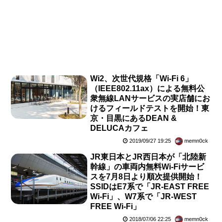
Wi2、次世代規格「Wi-Fi 6」
（IEEE802.11ax）による無料公
衆無線LANサービスの実店舗にお
けるフィールドテストを開始！東
京・目黒にあるDEAN &
DELUCAカフェ
2019/09/27 19:25
memn0ck
JR東日本とJR西日本が「北陸新
幹線」の車両内無料Wi-Fiサービ
スを7月8日より順次提供開始！
SSIDはE7系で「JR-EAST FREE
Wi-Fi」、W7系で「JR-WEST
FREE Wi-Fi」
2018/07/06 22:25
memn0ck