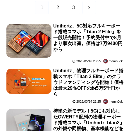
次
1
2
3
へ
Unihertz、5G対応フルキーボー
ド搭載スマホ「Titan 2 Elite」を
一般販売開始！予約受付中で8月
より順次出荷。価格は7万9400円
から
2026/05/16 23:55
memn0ck
Unihertz、物理フルキーボード搭
載スマホ「Titan 2 Elite」のクラ
ウドファンディングを開始！価格
は最大29％OFFの約5万5千円か
ら
2026/03/24 21:25
memn0ck
待望の新モデル！5Gにも対応し
たQWERTY配列の物理キーボー
ド搭載スマホ「Unihertz Titan2」
の外観や同梱物、基本機能などを