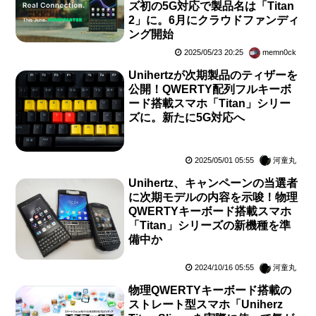
ズ初の5G対応で製品名は「Titan
2」に。6月にクラウドファンディ
ング開始
2025/05/23 20:25
memn0ck
Unihertzが次期製品のティザーを
公開！QWERTY配列フルキーボ
ード搭載スマホ「Titan」シリー
ズに。新たに5G対応へ
2025/05/01 05:55
河童丸
Unihertz、キャンペーンの当選者
に次期モデルの内容を示唆！物理
QWERTYキーボード搭載スマホ
「Titan」シリーズの新機種を準
備中か
2024/10/16 05:55
河童丸
物理QWERTYキーボード搭載の
ストレート型スマホ「Uniherz