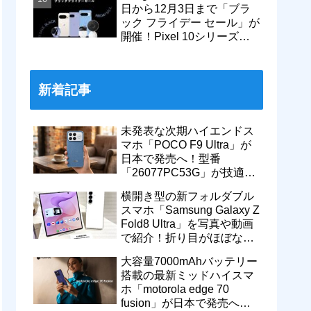
日から12月3日まで「ブラ
ック フライデー セール」が
開催！Pixel 10シリーズや
Pixel 9a・9 Proなどがお得
に
新着記事
未発表な次期ハイエンドス
マホ「POCO F9 Ultra」が
日本で発売へ！型番
「26077PC53G」が技適通
過。大容量10000mAhバッ
横開き型の新フォルダブル
テリー搭載に
スマホ「Samsung Galaxy Z
Fold8 Ultra」を写真や動画
で紹介！折り目がほぼない
8インチ大画面【レポー
大容量7000mAhバッテリー
ト】
搭載の最新ミッドハイスマ
ホ「motorola edge 70
fusion」が日本で発売へ！