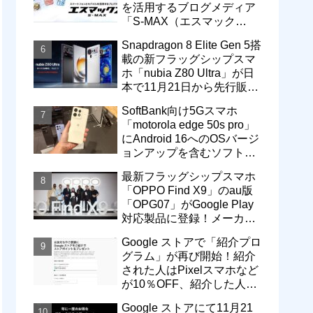
を活用するブログメディア
「S-MAX（エスマック
ス）」について
Snapdragon 8 Elite Gen 5搭
載の新フラッグシップスマ
ホ「nubia Z80 Ultra」が日
本で11月21日から先行販
売！価格は13万3800円から
SoftBank向け5Gスマホ
「motorola edge 50s pro」
にAndroid 16へのOSバージ
ョンアップを含むソフトウ
ェア更新が提供開始
最新フラッグシップスマホ
「OPPO Find X9」のau版
「OPG07」がGoogle Play
対応製品に登録！メーカー
版「CPH2797」とともに発
Google ストアで「紹介プロ
売へ
グラム」が再び開始！紹介
された人はPixelスマホなど
が10％OFF、紹介した人は
最大5万円分ストアポイン
Google ストアにて11月21
ト付与