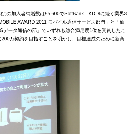
)の加入者純増数は95,600でSoftBank、KDDIに続く業界3
OBILE AWARD 2011 モバイル通信サービス部門」と「価
MAX/3Gデータ通信の部」でいずれも総合満足度1位を受賞したこ
までに200万契約を目指すことを明かし、目標達成のために新商