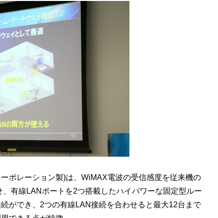
コーポレーション製)は、WiMAX電波の受信感度を従来機の
上させ、有線LANポートを2つ搭載したハイパワーな固定型ルー
に接続ができ、2つの有線LAN接続を合わせると最大12台まで