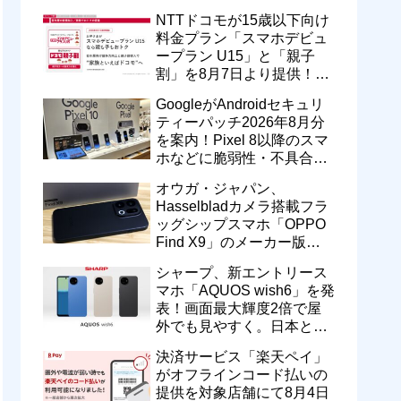
型番「XT2605-6」が技適通
NTTドコモが15歳以下向け
過
料金プラン「スマホデビュ
ープラン U15」と「親子
割」を8月7日より提供！親
のドコモ MAXやahamoも月
GoogleがAndroidセキュリ
550円割引に
ティーパッチ2026年8月分
を案内！Pixel 8以降のスマ
ホなどに脆弱性・不具合の
修正を含むソフトウェア更
オウガ・ジャパン、
新が提供開始
Hasselbladカメラ搭載フラ
ッグシップスマホ「OPPO
Find X9」のメーカー版
「CPH2797」を1万円値上
シャープ、新エントリース
げ！15万9800円に
マホ「AQUOS wish6」を発
表！画面最大輝度2倍で屋
外でも見やすく。日本と台
湾で9月中旬以降に順次発
決済サービス「楽天ペイ」
売
がオフラインコード払いの
提供を対象店舗にて8月4日