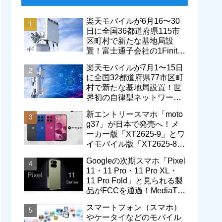
楽天モバイルが6月16〜30
日に全国36都道府県115市
区町村で新たな基地局設
置！富士通子会社の1Finity
製無線装置を導入開始。5G
楽天モバイルが7月1〜15日
エリアが拡大
に全国32都道府県77市区町
村で新たな基地局設置！世
界初の自律型ネットワーク
レベル4による省電力化で
新エントリースマホ「moto
通信品質も改善
g37」が日本で発売へ！メ
ーカー版「XT2625-9」とワ
イモバイル版「XT2625-8」
が技適を通過
Googleの次期スマホ「Pixel
11・11 Pro・11 Pro XL・
11 Pro Fold」と見られる製
品がFCCを通過！MediaTek
製モデム搭載に
スマートフォン（スマホ）
やケータイなどのモバイル