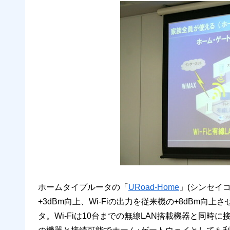
ホームタイプルータの「
URoad-Home
」(シンセイ
+3dBm向上、Wi-Fiの出力を従来機の+8dBm向
タ。Wi-Fiは10台までの無線LAN搭載機器と同時