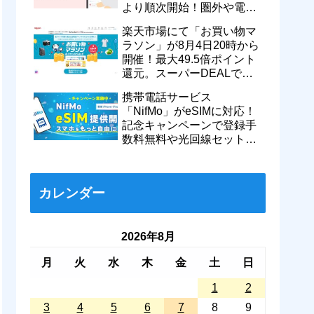
より順次開始！圏外や電波
が弱い時でも支払いが可能
楽天市場にて「お買い物マ
に
ラソン」が8月4日20時から
開催！最大49.5倍ポイント
還元。スーパーDEALで
motorola razr 50が50％還元
携帯電話サービス
など
「NifMo」がeSIMに対応！
記念キャンペーンで登録手
数料無料や光回線セットで
親子それぞれ最大11カ月
770円割引に
カレンダー
2026年8月
月
火
水
木
金
土
日
1
2
3
4
5
6
7
8
9