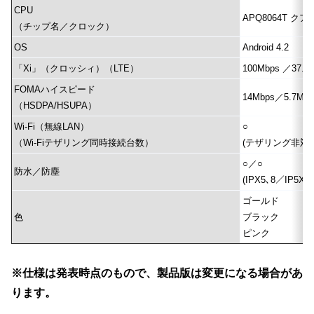
CPU
APQ8064T クア
（チップ名／クロック）
OS
Android 4.2
「Xi」（クロッシィ）（LTE）
100Mbps ／37.5
FOMAハイスピード
14Mbps／5.7Mbp
（HSDPA/HSUPA）
Wi-Fi（無線LAN）
○
（Wi-Fiテザリング同時接続台数）
(テザリング非対応
○／○
防水／防塵
(IPX5､8／IP5X)
ゴールド
色
ブラック
ピンク
※仕様は発表時点のもので、製品版は変更になる場合があ
ります。