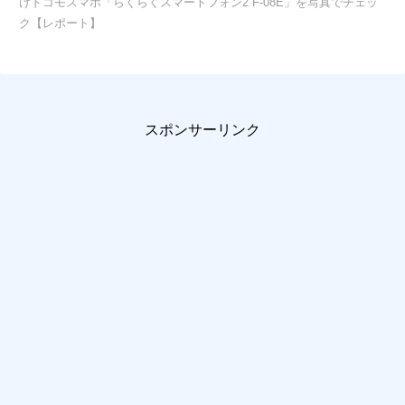
けドコモスマホ「らくらくスマートフォン2 F-08E」を写真でチェッ
ク【レポート】
スポンサーリンク