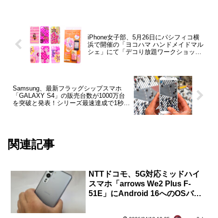
iPhone女子部、5月26日にパシフィコ横
浜で開催の「ヨコハマ ハンドメイドマル
シェ」にて「デコり放題ワークショッ
プ」を実施
Samsung、最新フラッグシップスマホ
「GALAXY S4」の販売台数が1000万台
を突破と発表！シリーズ最速達成で1秒に
4台のペース
関連記事
NTTドコモ、5G対応ミッドハイ
スマホ「arrows We2 Plus F-
51E」にAndroid 16へのOSバー
ジョンアップを含むソフトウェア
更新を提供開始