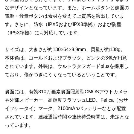
なデザインとなっています。また、ホームボタンと側面の
電源・音量ボタンは素材を変えて上質感を演出していま
す。さらに、防水（IPX5およびIPX8準拠）および防塵
（IP5X準拠）にも対応しています。
サイズは、大きさが約130×64×9.9mm、質量が約138g。
本体色は、ゴールドおよびブラック、ピンクの3色が用意
されています。外装は、ウルトラタフガードplusを採用し
ており、傷がつきにくくなっているということです。
裏面には、有効810万画素裏面照射型CMOSアウトカメラ
や外部スピーカー、高輝度フラッシュLED、Felica（おサ
イフケータイ）マーク、2100mAhバッテリーなどが配置
されています。連続通話時間や連続待受時間は、未定とな
っています。