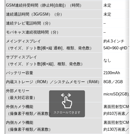
GSM連続待受時間（静止時[自動]）（時間）
未定
連続通話時間（3G/GSM）（分）
未定
連続テレビ電話時間（分）
–
モバキャス連続視聴時間（分）
–
メインディスプレイ
約4.3インチ
（サイズ、ドット数[横×縦 通称]、種類、発色数）
540×960 qHD 
サブディスプレイ
なし
（サイズ、ドット数[横×縦]、種類、発色数）
バッテリー容量
2100mAh
内蔵ストレージ（ROM）／システムメモリー（RAM）
8GB／2GB
外部メモリー
microSD(2GB)／
（最大対応容量）
外側カメラ機能
裏面照射型CMO
スクロールできます
（撮像素子種類／画素数）
約810万画素／約
内側カメラ機能
裏面照射型CMO
（撮像素子種類／画素数）
約130万画素／約