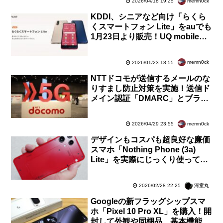
memn0ck
2026/04/18 19:25
KDDI、シニアなど向け「らくら
くスマートフォン Lite」をauでも
1月23日より販売！UQ mobileに
続き。価格は3万2800円で最大2
万2千円割引
memn0ck
2026/01/23 18:55
NTTドコモが送信するメールのな
りすまし防止対策を実施！送信ド
メイン認証「DMARC」とブラン
ドロゴ表示のためのメール認証技
術「BIMI」に対応
memn0ck
2026/04/29 23:55
デザインもコスパも超良好な廉価
スマホ「Nothing Phone (3a)
Lite」を実際にじっくり使ってみ
た！気付いた点も紹介【レビュ
ー】
河童丸
2026/02/28 22:25
Googleの新フラッグシップスマ
ホ「Pixel 10 Pro XL」を購入！開
封して外観や同梱品、基本機能、