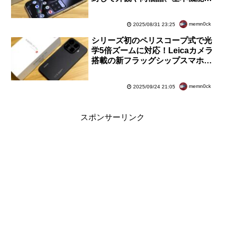
ベンチマークなどを紹介【レビュ
ー】
memn0ck
2025/08/31 23:25
シリーズ初のペリスコープ式で光
学5倍ズームに対応！Leicaカメラ
搭載の新フラッグシップスマホ
「Xiaomi 15T Pro」を試す【レビ
ュー】
memn0ck
2025/09/24 21:05
スポンサーリンク