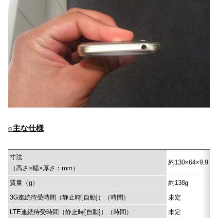
○主な仕様
寸法
約130×64×9.9
（高さ×幅×厚さ：mm）
質量（g）
約138g
3G連続待受時間（静止時[自動]）（時間）
未定
LTE連続待受時間（静止時[自動]）（時間）
未定