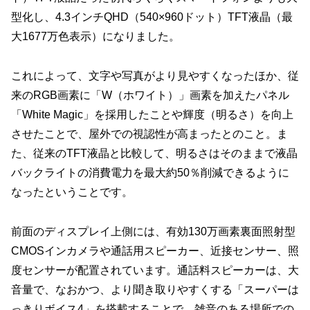
型化し、4.3インチQHD（540×960ドット）TFT液晶（最
大1677万色表示）になりました。
これによって、文字や写真がより見やすくなったほか、従
来のRGB画素に「W（ホワイト）」画素を加えたパネル
「White Magic」を採用したことや輝度（明るさ）を向上
させたことで、屋外での視認性が高まったとのこと。ま
た、従来のTFT液晶と比較して、明るさはそのままで液晶
バックライトの消費電力を最大約50％削減できるように
なったということです。
前面のディスプレイ上側には、有効130万画素裏面照射型
CMOSインカメラや通話用スピーカー、近接センサー、照
度センサーが配置されています。通話料スピーカーは、大
音量で、なおかつ、より聞き取りやすくする「スーパーは
っきりボイス4」を搭載することで、雑音のある場所での