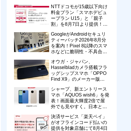
型番「XT2605-6」が技適通
NTTドコモが15歳以下向け
過
料金プラン「スマホデビュ
ープラン U15」と「親子
割」を8月7日より提供！親
のドコモ MAXやahamoも月
GoogleがAndroidセキュリ
550円割引に
ティーパッチ2026年8月分
を案内！Pixel 8以降のスマ
ホなどに脆弱性・不具合の
修正を含むソフトウェア更
オウガ・ジャパン、
新が提供開始
Hasselbladカメラ搭載フラ
ッグシップスマホ「OPPO
Find X9」のメーカー版
「CPH2797」を1万円値上
シャープ、新エントリース
げ！15万9800円に
マホ「AQUOS wish6」を発
表！画面最大輝度2倍で屋
外でも見やすく。日本と台
湾で9月中旬以降に順次発
決済サービス「楽天ペイ」
売
がオフラインコード払いの
提供を対象店舗にて8月4日