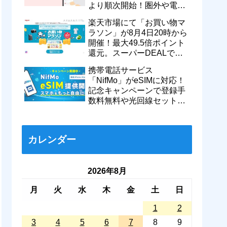
より順次開始！圏外や電波
が弱い時でも支払いが可能
楽天市場にて「お買い物マ
に
ラソン」が8月4日20時から
開催！最大49.5倍ポイント
還元。スーパーDEALで
motorola razr 50が50％還元
携帯電話サービス
など
「NifMo」がeSIMに対応！
記念キャンペーンで登録手
数料無料や光回線セットで
親子それぞれ最大11カ月
770円割引に
カレンダー
2026年8月
月
火
水
木
金
土
日
1
2
3
4
5
6
7
8
9