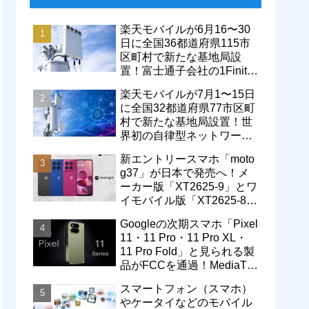
楽天モバイルが6月16〜30
日に全国36都道府県115市
区町村で新たな基地局設
置！富士通子会社の1Finity
製無線装置を導入開始。5G
楽天モバイルが7月1〜15日
エリアが拡大
に全国32都道府県77市区町
村で新たな基地局設置！世
界初の自律型ネットワーク
レベル4による省電力化で
新エントリースマホ「moto
通信品質も改善
g37」が日本で発売へ！メ
ーカー版「XT2625-9」とワ
イモバイル版「XT2625-8」
が技適を通過
Googleの次期スマホ「Pixel
11・11 Pro・11 Pro XL・
11 Pro Fold」と見られる製
品がFCCを通過！MediaTek
製モデム搭載に
スマートフォン（スマホ）
やケータイなどのモバイル