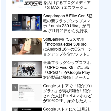
を活用するブログメディア
「S-MAX（エスマック
ス）」について
Snapdragon 8 Elite Gen 5搭
載の新フラッグシップスマ
ホ「nubia Z80 Ultra」が日
本で11月21日から先行販
売！価格は13万3800円から
SoftBank向け5Gスマホ
「motorola edge 50s pro」
にAndroid 16へのOSバージ
ョンアップを含むソフトウ
ェア更新が提供開始
最新フラッグシップスマホ
「OPPO Find X9」のau版
「OPG07」がGoogle Play
対応製品に登録！メーカー
版「CPH2797」とともに発
Google ストアで「紹介プロ
売へ
グラム」が再び開始！紹介
された人はPixelスマホなど
が10％OFF、紹介した人は
最大5万円分ストアポイン
Google ストアにて11月21
ト付与