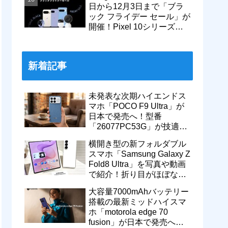
日から12月3日まで「ブラ
ック フライデー セール」が
開催！Pixel 10シリーズや
Pixel 9a・9 Proなどがお得
に
新着記事
未発表な次期ハイエンドス
マホ「POCO F9 Ultra」が
日本で発売へ！型番
「26077PC53G」が技適通
過。大容量10000mAhバッ
横開き型の新フォルダブル
テリー搭載に
スマホ「Samsung Galaxy Z
Fold8 Ultra」を写真や動画
で紹介！折り目がほぼない
8インチ大画面【レポー
大容量7000mAhバッテリー
ト】
搭載の最新ミッドハイスマ
ホ「motorola edge 70
fusion」が日本で発売へ！