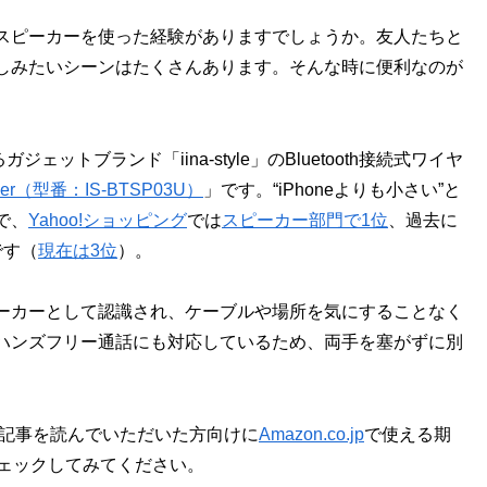
スピーカーを使った経験がありますでしょうか。友人たちと
しみたいシーンはたくさんあります。そんな時に便利なのが
ットブランド「iina-style」のBluetooth接続式ワイヤ
 Speaker（型番：IS-BTSP03U）
」です。“iPhoneよりも小さい”と
で、
Yahoo!ショッピング
では
スピーカー部門で1位
、過去に
です（
現在は3位
）。
ーカーとして認識され、ケーブルや場所を気にすることなく
ハンズフリー通話にも対応しているため、両手を塞がずに別
記事を読んでいただいた方向けに
Amazon.co.jp
で使える期
チェックしてみてください。