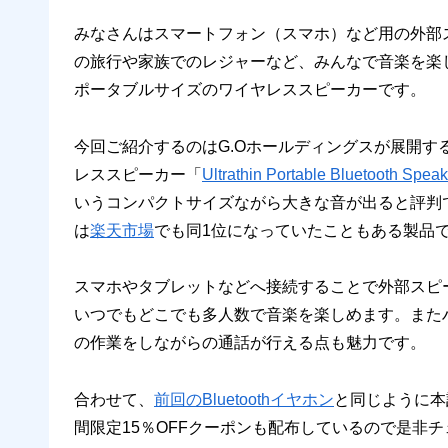
みなさんはスマートフォン（スマホ）など用の外部
の旅行や家族でのレジャーなど、みんなで音楽を楽
ポータブルサイズのワイヤレススピーカーです。
今回ご紹介するのはG.Oホールディングスが展開するガジェ
レススピーカー「
Ultrathin Portable Bluetooth
いうコンパクトサイズながら大きな音が出ると評判
は
楽天市場
でも同1位になっていたこともある製品
スマホやタブレットなどへ接続することで外部スピ
いつでもどこでも多人数で音楽を楽しめます。また
の作業をしながらの通話が行える点も魅力です。
合わせて、
前回のBluetoothイヤホン
と同じように本
間限定15％OFFクーポンも配布しているので是非