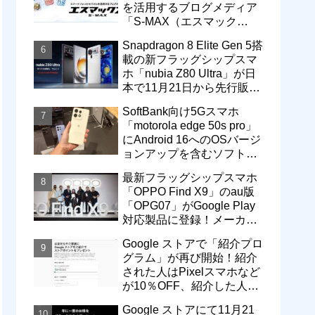
を活用するブログメディア
「S-MAX（エスマック
ス）」について
Snapdragon 8 Elite Gen 5搭
載の新フラッグシップスマ
ホ「nubia Z80 Ultra」が日
本で11月21日から先行販
売！価格は13万3800円から
SoftBank向け5Gスマホ
「motorola edge 50s pro」
にAndroid 16へのOSバージ
ョンアップを含むソフトウ
ェア更新が提供開始
最新フラッグシップスマホ
「OPPO Find X9」のau版
「OPG07」がGoogle Play
対応製品に登録！メーカー
版「CPH2797」とともに発
Google ストアで「紹介プロ
売へ
グラム」が再び開始！紹介
された人はPixelスマホなど
が10％OFF、紹介した人は
最大5万円分ストアポイン
Google ストアにて11月21
ト付与