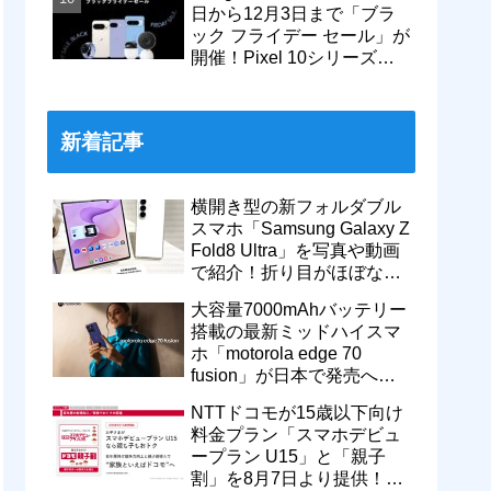
日から12月3日まで「ブラ
ック フライデー セール」が
開催！Pixel 10シリーズや
Pixel 9a・9 Proなどがお得
に
新着記事
横開き型の新フォルダブル
スマホ「Samsung Galaxy Z
Fold8 Ultra」を写真や動画
で紹介！折り目がほぼない
8インチ大画面【レポー
大容量7000mAhバッテリー
ト】
搭載の最新ミッドハイスマ
ホ「motorola edge 70
fusion」が日本で発売へ！
型番「XT2605-6」が技適通
NTTドコモが15歳以下向け
過
料金プラン「スマホデビュ
ープラン U15」と「親子
割」を8月7日より提供！親