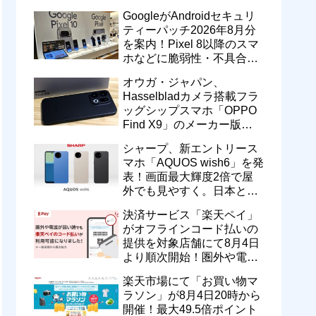
のドコモ MAXやahamoも月
GoogleがAndroidセキュリ
550円割引に
ティーパッチ2026年8月分
を案内！Pixel 8以降のスマ
ホなどに脆弱性・不具合の
修正を含むソフトウェア更
オウガ・ジャパン、
新が提供開始
Hasselbladカメラ搭載フラ
ッグシップスマホ「OPPO
Find X9」のメーカー版
「CPH2797」を1万円値上
シャープ、新エントリース
げ！15万9800円に
マホ「AQUOS wish6」を発
表！画面最大輝度2倍で屋
外でも見やすく。日本と台
湾で9月中旬以降に順次発
決済サービス「楽天ペイ」
売
がオフラインコード払いの
提供を対象店舗にて8月4日
より順次開始！圏外や電波
が弱い時でも支払いが可能
楽天市場にて「お買い物マ
に
ラソン」が8月4日20時から
開催！最大49.5倍ポイント