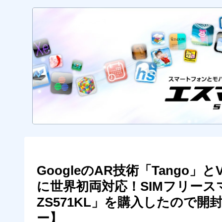
GoogleのAR技術「Tango」
に世界初両対応！SIMフリースマホ「
ZS571KL」を購入したので
ー】