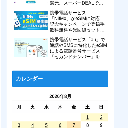
還元。スーパーDEALで
motorola razr 50が50％還元
携帯電話サービス
など
「NifMo」がeSIMに対応！
記念キャンペーンで登録手
数料無料や光回線セットで
親子それぞれ最大11カ月
携帯電話サービス「au」で
770円割引に
通話やSMSに特化したeSIM
による電話番号サービス
「セカンドナンバー」を提
供開始！月額550円で留守
番などに対応
カレンダー
2026年8月
月
火
水
木
金
土
日
1
2
3
4
5
6
7
8
9