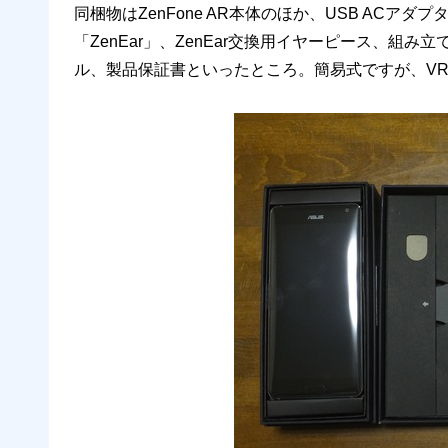
同梱物はZenFone AR本体のほか、USB ACアダ
「ZenEar」、ZenEar交換用イヤーピース、組
ル、製品保証書といったところ。簡易式ですが、V