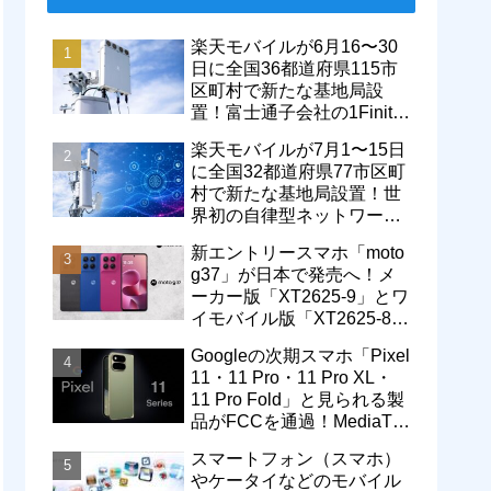
楽天モバイルが6月16〜30
日に全国36都道府県115市
区町村で新たな基地局設
置！富士通子会社の1Finity
製無線装置を導入開始。5G
楽天モバイルが7月1〜15日
エリアが拡大
に全国32都道府県77市区町
村で新たな基地局設置！世
界初の自律型ネットワーク
レベル4による省電力化で
新エントリースマホ「moto
通信品質も改善
g37」が日本で発売へ！メ
ーカー版「XT2625-9」とワ
イモバイル版「XT2625-8」
が技適を通過
Googleの次期スマホ「Pixel
11・11 Pro・11 Pro XL・
11 Pro Fold」と見られる製
品がFCCを通過！MediaTek
製モデム搭載に
スマートフォン（スマホ）
やケータイなどのモバイル